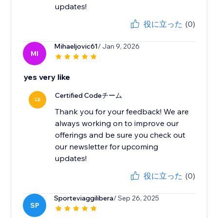
updates!
役に立った
(0)
Mihaeljovic61
/ Jan 9, 2026
MI
yes very like
Certified Codeチーム
CE
Thank you for your feedback! We are
always working on to improve our
offerings and be sure you check out
our newsletter for upcoming
updates!
役に立った
(0)
Sporteviaggilibera
/ Sep 26, 2025
SP