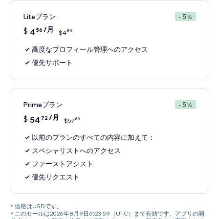
Liteプラン
- 5％
/月
$
4
56
80
$
4
高度なプロフィール管理へのアクセス
優先サポート
Primeプラン
- 5％
/月
$
54
72
60
$
57
以前のプランのすべての内容に加えて：
スペシャリストへのアクセス
ファーストアシスト
優先リクエスト
* 価格はUSDです。
* このセールは2026年8月9日の23:59（UTC）まで有効です。アプリの開