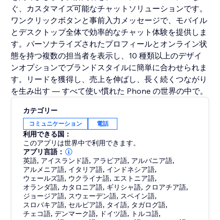
ぐ、カスタマイズ可能なチャットソリューションです。
ワンクリックボタンと事前入力メッセージで、モバイル
とデスクトップ全体で効率的なチャット体験を提供しま
す。パーソナライズされたプロフィールとオンライン状
態を持つ複数の担当者を表示し、10 種類以上のデザイ
ンオプションでブランドスタイルに簡単に合わせられま
す。リードを獲得し、売上を伸ばし、長く続くつながり
を生み出す — すべて使い慣れた Phone の世界の中で。
カテゴリー
コミュニケーション
電話
利用できる国：
このアプリは世界中で利用できます。
アプリ言語：
英語
,
アイスランド語
,
アラビア語
,
アルバニア語
,
アルメニア語
,
イタリア語
,
インドネシア語
,
ウェールズ語
,
ウクライナ語
,
エストニア語
,
オランダ語
,
カタロニア語
,
ギリシャ語
,
クロアチア語
,
ジョージア語
,
スウェーデン語
,
スペイン語
,
スロバキア語
,
セルビア語
,
タイ語
,
タガログ語
,
チェコ語
,
デンマーク語
,
ドイツ語
,
トルコ語
,