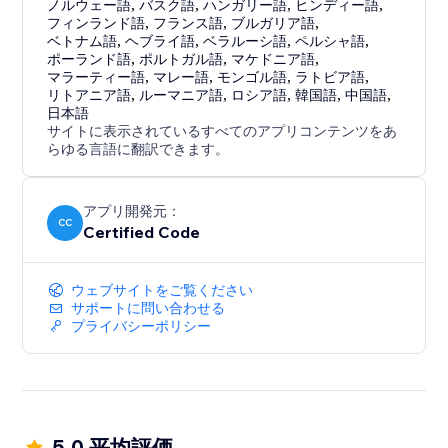
ノルウェー語
,
バスク語
,
ハンガリー語
,
ヒンディー語
,
フィンランド語
,
フランス語
,
ブルガリア語
,
ベトナム語
,
ヘブライ語
,
ベラルーシ語
,
ペルシャ語
,
ポーランド語
,
ポルトガル語
,
マケドニア語
,
マラーティー語
,
マレー語
,
モンゴル語
,
ラトビア語
,
リトアニア語
,
ルーマニア語
,
ロシア語
,
韓国語
,
中国語
,
日本語
サイトに表示されているすべてのアプリコンテンツをあ
らゆる言語に翻訳できます。
アプリ開発元：
CC
Certified Code
ウェブサイトをご覧ください
サポートに問い合わせる
プライバシーポリシー
5.0 平均評価