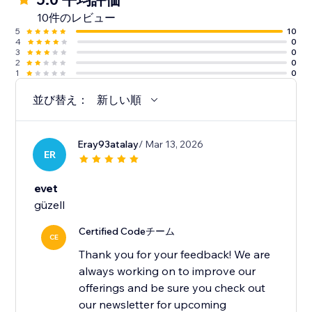
10件のレビュー
5
10
4
0
3
0
2
0
1
0
並び替え：
新しい順
Eray93atalay
/ Mar 13, 2026
ER
evet
güzell
Certified Codeチーム
CE
Thank you for your feedback! We are
always working on to improve our
offerings and be sure you check out
our newsletter for upcoming