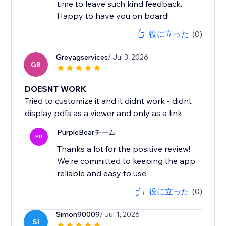
time to leave such kind feedback.
Happy to have you on board!
役に立った
(0)
Greyagservices
/ Jul 3, 2026
GR
DOESNT WORK
Tried to customize it and it didnt work - didnt
display pdfs as a viewer and only as a link
PurpleBearチーム
PU
Thanks a lot for the positive review!
We're committed to keeping the app
reliable and easy to use.
役に立った
(0)
Simon90009
/ Jul 1, 2026
SI