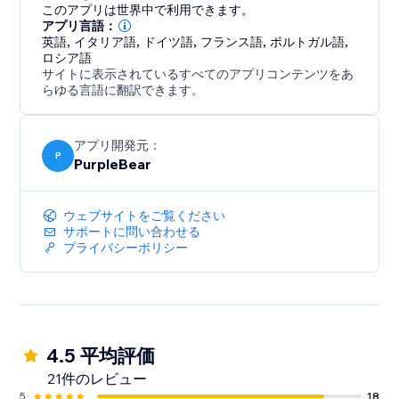
共有する必要がある企業、オンラインストア、レストラ
このアプリは世界中で利用できます。
ン、学校、エージェンシー、ポートフォリオ、およびサ
アプリ言語：
英語
,
イタリア語
,
ドイツ語
,
フランス語
,
ポルトガル語
,
ービスプロバイダーに最適です。
ロシア語
サイトに表示されているすべてのアプリコンテンツをあ
アプリは完全にモバイル対応であり、セットアップが簡
らゆる言語に翻訳できます。
単でコーディングが不要です。高速かつカスタマイズ可
能なPDFビューアから重要なPDFファイルに直接アクセ
アプリ開発元：
スさせましょう。
P
PurpleBear
ウェブサイトをご覧ください
サポートに問い合わせる
プライバシーポリシー
4.5 平均評価
21件のレビュー
5
18