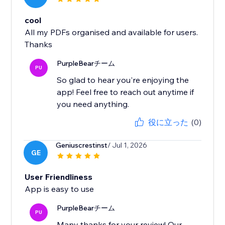
cool
All my PDFs organised and available for users.
Thanks
PurpleBearチーム
PU
So glad to hear you're enjoying the
app! Feel free to reach out anytime if
you need anything.
役に立った
(0)
Geniuscrestinst
/ Jul 1, 2026
GE
User Friendliness
App is easy to use
PurpleBearチーム
PU
Many thanks for your review! Our