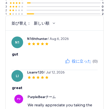
4
1
3
0
2
0
1
2
並び替え：
新しい順
N16hthunter
/ Aug 6, 2026
N1
gut
役に立った
(0)
Lisamr120
/ Jul 12, 2026
LI
great
PurpleBearチーム
PU
We really appreciate you taking the