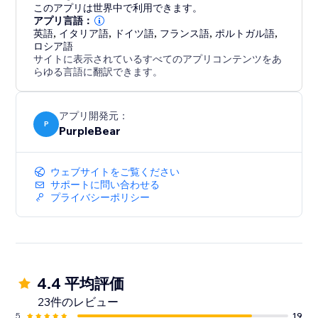
共有する必要がある企業、オンラインストア、レストラ
このアプリは世界中で利用できます。
ン、学校、エージェンシー、ポートフォリオ、およびサ
アプリ言語：
英語
,
イタリア語
,
ドイツ語
,
フランス語
,
ポルトガル語
,
ービスプロバイダーに最適です。
ロシア語
サイトに表示されているすべてのアプリコンテンツをあ
アプリは完全にモバイル対応であり、セットアップが簡
らゆる言語に翻訳できます。
単でコーディングが不要です。高速かつカスタマイズ可
能なPDFビューアから重要なPDFファイルに直接アクセ
アプリ開発元：
スさせましょう。
P
PurpleBear
ウェブサイトをご覧ください
サポートに問い合わせる
プライバシーポリシー
4.4 平均評価
23件のレビュー
5
19