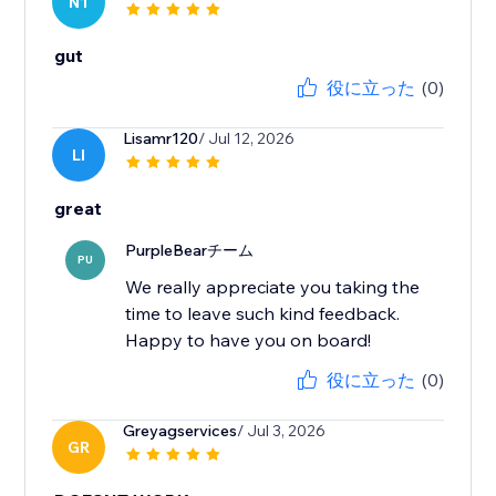
N1
gut
役に立った
(0)
Lisamr120
/ Jul 12, 2026
LI
great
PurpleBearチーム
PU
We really appreciate you taking the
time to leave such kind feedback.
Happy to have you on board!
役に立った
(0)
Greyagservices
/ Jul 3, 2026
GR