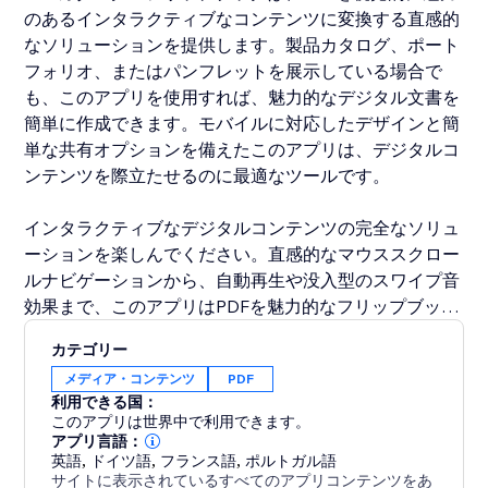
のあるインタラクティブなコンテンツに変換する直感的
なソリューションを提供します。製品カタログ、ポート
フォリオ、またはパンフレットを展示している場合で
も、このアプリを使用すれば、魅力的なデジタル文書を
簡単に作成できます。モバイルに対応したデザインと簡
単な共有オプションを備えたこのアプリは、デジタルコ
ンテンツを際立たせるのに最適なツールです。
インタラクティブなデジタルコンテンツの完全なソリュ
ーションを楽しんでください。直感的なマウススクロー
ルナビゲーションから、自動再生や没入型のスワイプ音
効果まで、このアプリはPDFを魅力的なフリップブック
に昇華させます。カスタマイズ可能なサムネイル、ツー
カテゴリー
ルバー、簡単なダウンロードオプションを備えたPDFカ
メディア・コンテンツ
PDF
タログ＋フリップブックは、カタログやパンフレットの
利用できる国：
展示に最適です。
このアプリは世界中で利用できます。
アプリ言語：
英語
,
ドイツ語
,
フランス語
,
ポルトガル語
サイトに表示されているすべてのアプリコンテンツをあ