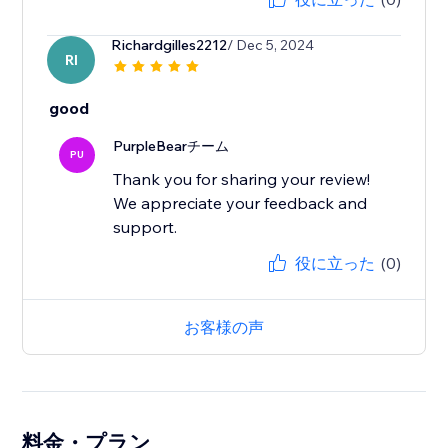
Richardgilles2212
/ Dec 5, 2024
RI
good
PurpleBearチーム
PU
Thank you for sharing your review!
We appreciate your feedback and
support.
役に立った
(0)
お客様の声
料金・プラン