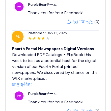
PurpleBearチーム
PU
Thank You for Your Feedback!
役に立った
(0)
Platform7
/ Jan 12, 2025
PL
Fourth Portal Newspapers Digital Versions
Downloaded PDF Catalogs + FlipBook this
week to test as a potential host for the digital
version of our Fourth Portal printed
newspapers. We discovered by chance on the
WIX marketplace....
続きを読む
PurpleBearチーム
PU
Thank You for Your Feedback!
役に立った
(0)