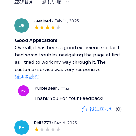
並び替え：
新しい順
Jestine4
/ Feb 11, 2025
JE
Good Application!
Overall, it has been a good experience so far. I
had some troubles navigating the page at first
as I tried to work my way through it. The
customer service was very responsive...
続きを読む
PurpleBearチーム
PU
Thank You For Your Feedback!
役に立った
(0)
Phil2773
/ Feb 6, 2025
PH