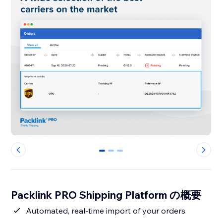
0
1
2
Packlink PRO Shipping Platform の概要
Automated, real-time import of your orders