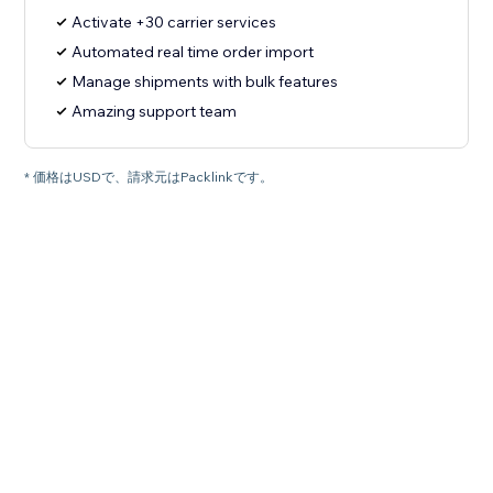
Activate +30 carrier services
Automated real time order import
Manage shipments with bulk features
Amazing support team
* 価格はUSDで、請求元はPacklinkです。