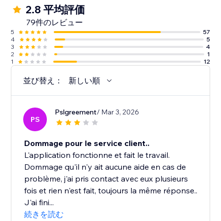
2.8 平均評価
79件のレビュー
5
57
4
5
3
4
2
1
1
12
並び替え：
新しい順
Pslgreement
/ Mar 3, 2026
PS
Dommage pour le service client..
L'application fonctionne et fait le travail.
Dommage qu'il n'y ait aucune aide en cas de
problème, j'ai pris contact avec eux plusieurs
fois et rien n'est fait, toujours la même réponse..
J'ai fini...
続きを読む