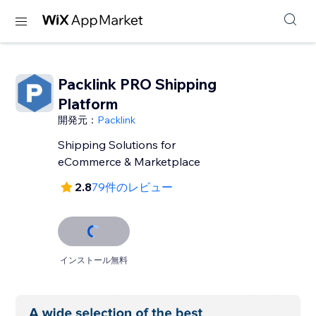
Packlink PRO Shipping
Platform
開発元：
Packlink
Shipping Solutions for
eCommerce & Marketplace
2.8
79件のレビュー
インストール無料