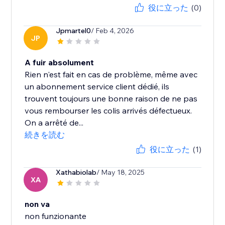
役に立った
(0)
Jpmartel0
/ Feb 4, 2026
JP
A fuir absolument
Rien n'est fait en cas de problème, même avec
un abonnement service client dédié, ils
trouvent toujours une bonne raison de ne pas
vous rembourser les colis arrivés défectueux.
On a arrêté de...
続きを読む
役に立った
(1)
Xathabiolab
/ May 18, 2025
XA
non va
non funzionante