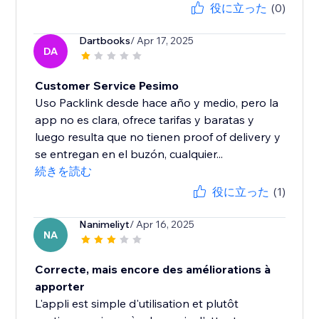
役に立った
(0)
Dartbooks
/ Apr 17, 2025
DA
Customer Service Pesimo
Uso Packlink desde hace año y medio, pero la
app no es clara, ofrece tarifas y baratas y
luego resulta que no tienen proof of delivery y
se entregan en el buzón, cualquier...
続きを読む
役に立った
(1)
Nanimeliyt
/ Apr 16, 2025
NA
Correcte, mais encore des améliorations à
apporter
L'appli est simple d'utilisation et plutôt