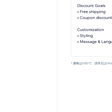
Discount Goals
• Free shipping
• Coupon discount
Customization
• Styling
• Message & Lang
* 価格はUSDで、請求元はOnV