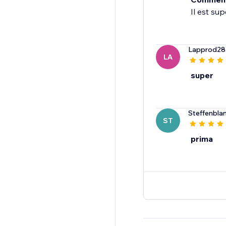
Il est sup
Lapprod28
LA
super
Steffenbla
ST
prima