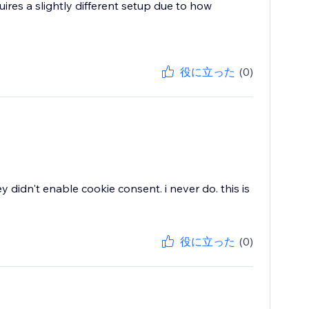
res a slightly different setup due to how
役に立った
(0)
didn't enable cookie consent. i never do. this is
役に立った
(0)