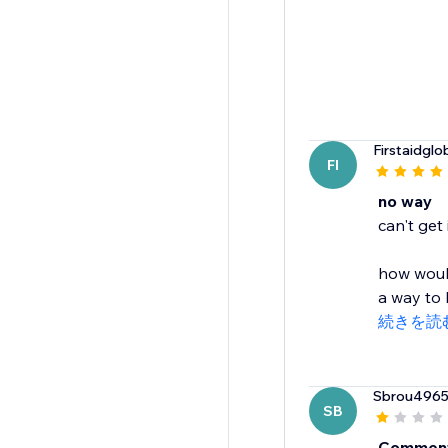
Firstaidglo
FI
no way
can't get
how would
a way to l
続きを読
Sbrou496
SB
Comment