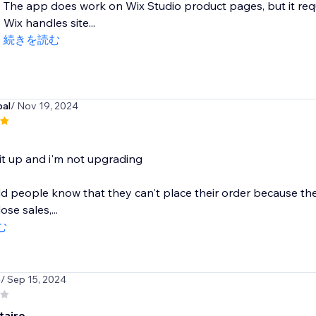
The app does work on Wix Studio product pages, but it requi
Wix handles site...
続きを読む
bal
/ Nov 19, 2024
 it up and i'm not upgrading
 people know that they can't place their order because they 
ose sales,...
む
5
/ Sep 15, 2024
aire