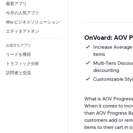
コンバージョン
倉庫管理ソリューション
最新アプリ
PDF
画像効果
チャット
ドロップシッピング
ファイル共有
今月の人気アプリ
ボタン・メニュー
コメント
プラン・定期購入
ニュース
バナー・バッジ
Wix ビジネスソリューション
電話
クラウドファンディング
コンテンツサービス
電卓
コミュニティィ
エディタアドオン
食品・飲料
OnVoard: AOV 
テキスト効果
検索
レビュー・お客さまの声
お役立ちアプリ
天気
Increase Average 
CRM
items
リードを獲得
チャート・テーブル
Multi-Tiers Discou
トラフィック分析
discounting
訪問者と交流
Customizable Styl
What is AOV Progress
When it comes to incre
than AOV Progress Bar
customers add or rem
items to their cart in 