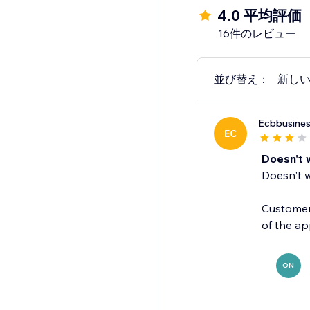
4.0 平均評価
16件のレビュー
並び替え：
新し
Ecbbusines
EC
Doesn't 
Doesn't 
Customer 
of the ap
ON