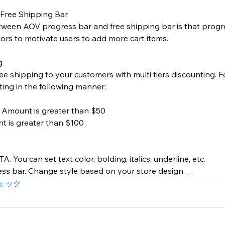
Free Shipping Bar
tween AOV progress bar and free shipping bar is that progr
tors to motivate users to add more cart items.
g
ee shipping to your customers with multi tiers discounting. 
ting in the following manner:
rt Amount is greater than $50
nt is greater than $100
TA. You can set text color, bolding, italics, underline, etc.
ss bar. Change style based on your store design.
our store. Keep styles consistent with your brand.
ェック
oesn't clutter your page.
ng.