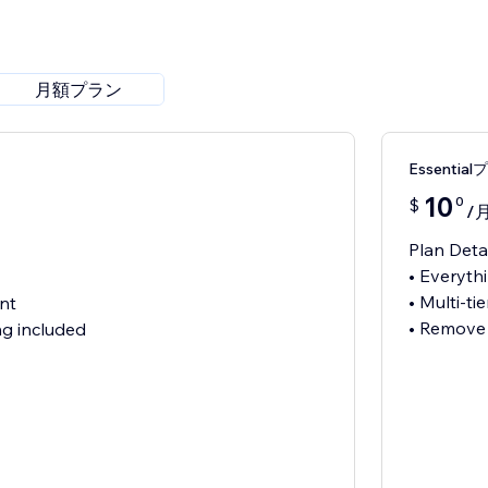
月額プラン
Essentia
10
0
$
/
Plan Deta
• Everythi
• Multi-ti
unt
• Remove
g included