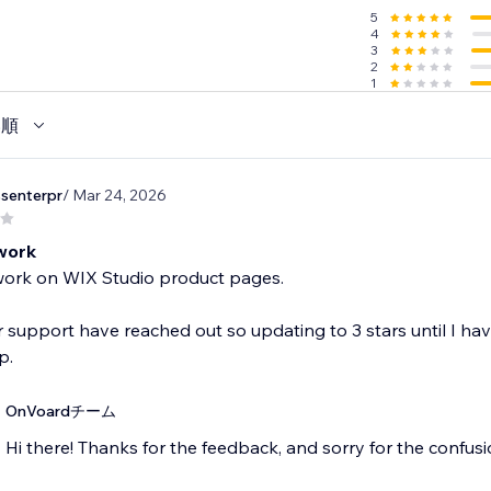
5
4
3
2
1
い順
senterpr
/ Mar 24, 2026
work
work on WIX Studio product pages.
support have reached out so updating to 3 stars until I have
p.
OnVoardチーム
Hi there! Thanks for the feedback, and sorry for the confusi