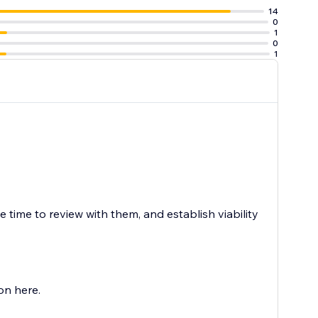
14
0
1
0
1
 time to review with them, and establish viability
on here.