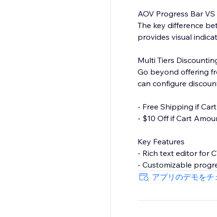
AOV Progress Bar VS 
The key difference be
provides visual indica
Multi Tiers Discountin
Go beyond offering fr
can configure discoun
- Free Shipping if Ca
- $10 Off if Cart Amou
Key Features
- Rich text editor for C
- Customizable progre
- Inherit fonts from y
アプリのデモをチ
- Inline widget that d
- Multi-tiers discounti