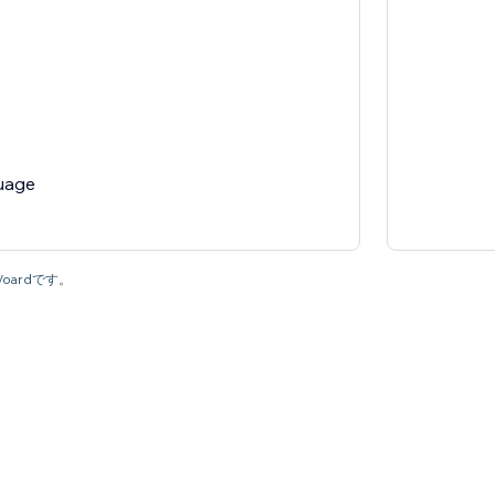
uage
oardです。