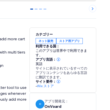
0
1
2
3
カテゴリー
add more cart
ネット販売
ストア用アプリ
利用できる国：
このアプリは世界中で利用できま
ith multi tiers
す。
アプリ言語：
英語
gn
サイトに表示されているすべての
アプリコンテンツをあらゆる言語
に翻訳できます。
サイト要件：
-
Wix ストア
ter tool to use
anges whenever
ously add more
アプリ開発元：
O
OnVoard