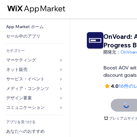
App Market ホーム
OnVoard: 
セール中のアプリ
Progress B
カテゴリー
開発元：
OnVoar
マーケティング
Boost AOV wit
ネット販売
広告
discount goals
モバイル
サービス・イベント
ストア用アプリ
4.0
16件の
アクセス解析
発送・配達
メディア・コンテンツ
ホテル
SNS
販売ボタン
イベント
デザイン要素
ギャラリー
SEO
オンラインコース
レストラン
音楽
マップ・ナビ
コミュニケーション 
エンゲージメント
オンデマンド印刷
不動産
ポッドキャスト
プライバシー・セキュリティ
フォーム
プレミアムサイ
リスティング広告
会計
アプリを見つける
ブッキング
写真
時計
ブログ
メール
クーポン・特典
あなたへのおすすめ
動画
ページテンプレート
投票