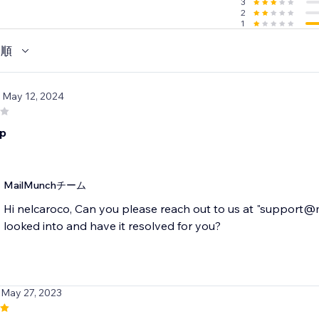
3
2
1
い順
/ May 12, 2024
pp
MailMunchチーム
Hi nelcaroco, Can you please reach out to us at "support@
looked into and have it resolved for you?
 May 27, 2023