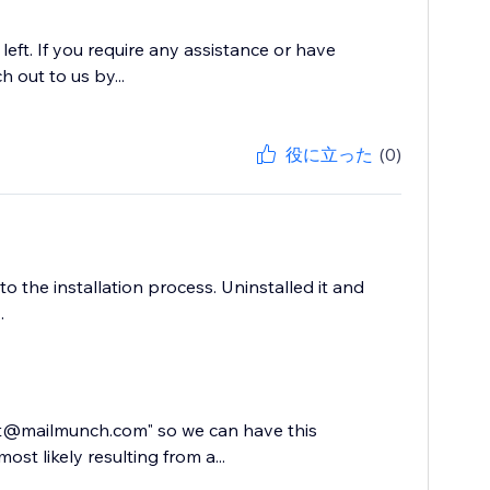
ft. If you require any assistance or have
h out to us by...
役に立った
(0)
to the installation process. Uninstalled it and
.
ort@mailmunch.com" so we can have this
ost likely resulting from a...