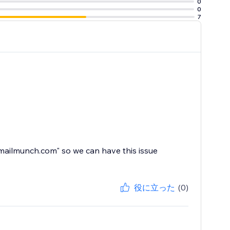
0
0
7
mailmunch.com" so we can have this issue
役に立った
(0)