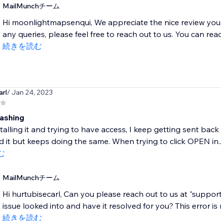
MailMunchチーム
Hi moonlightmapsenqui, We appreciate the nice review you le
any queries, please feel free to reach out to us. You can reac
続きを読む
arl
/ Jan 24, 2023
ashing
alling it and trying to have access, I keep getting sent back 
ed it but keeps doing the same. When trying to click OPEN in..
む
MailMunchチーム
Hi hurtubisecarl, Can you please reach out to us at "supp
issue looked into and have it resolved for you? This error is m
続きを読む