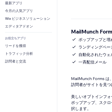
コンバージョン
倉庫管理ソリューション
最新アプリ
PDF
画像効果
チャット
ドロップシッピング
ファイル共有
今月の人気アプリ
ボタン・メニュー
コメント
プラン・定期購入
ニュース
バナー・バッジ
Wix ビジネスソリューション
電話
クラウドファンディング
コンテンツサービス
電卓
コミュニティィ
エディタアドオン
食品・飲料
MailMunch Fo
テキスト効果
検索
レビュー・お客さまの声
お役立ちアプリ
天気
ポップアップと埋
CRM
リードを獲得
チャート・テーブル
ランディングペー
トラフィック分析
自動化されたウェ
訪問者と交流
一斉配信メール
MailMunch F
訪問者がサイトを見つ
美しいオプトインフォ
ポップアップ、スクロ
択します。