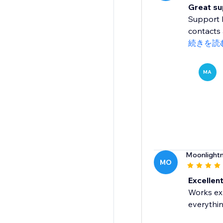
Great sup
Support 
contacts 
続きを読
MA
Moonlight
MO
Excellent
Works exa
everythin