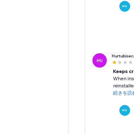
MA
Hurtubisec
HU
Keeps cr
When inst
reinstall
続きを読
MA