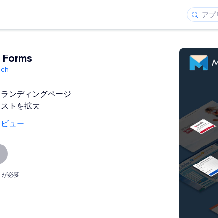
 Forms
nch
とランディングページ
リストを拡大
レビュー
トが必要