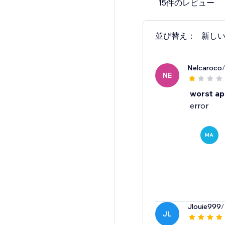
15件のレビュー
並び替え：
新し
Nelcaroco
NE
worst a
error
MA
Jlouie999
/
JL