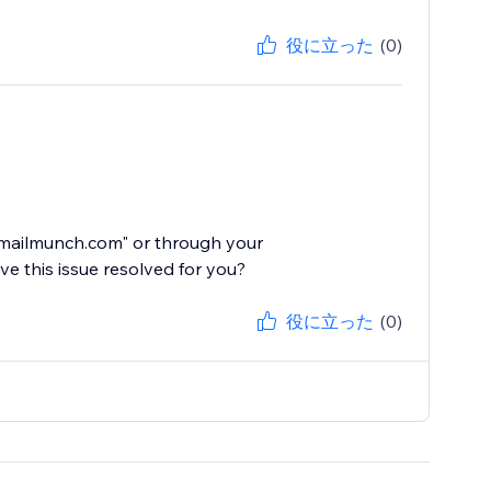
役に立った
(0)
@mailmunch.com" or through your
e this issue resolved for you?
役に立った
(0)