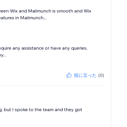
tween Wix and Mailmunch is smooth and Wix
atures in Mailmunch....
require any assistance or have any queries,
...
役に立った
(0)
g, but I spoke to the team and they got