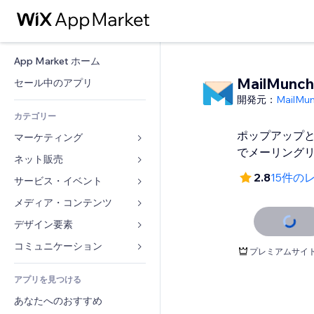
App Market ホーム
MailMunch
セール中のアプリ
開発元：
MailMu
カテゴリー
ポップアップ
マーケティング
でメーリング
ネット販売
広告
2.8
15件の
モバイル
サービス・イベント
ストア用アプリ
アクセス解析
発送・配達
メディア・コンテンツ
ホテル
SNS
販売ボタン
イベント
デザイン要素
ギャラリー
SEO
オンラインコース
レストラン
音楽
マップ・ナビ
コミュニケーション 
プレミアムサイ
エンゲージメント
オンデマンド印刷
不動産
ポッドキャスト
プライバシー・セキュリティ
フォーム
リスティング広告
会計
アプリを見つける
ブッキング
写真
時計
ブログ
メール
クーポン・特典
あなたへのおすすめ
動画
ページテンプレート
投票