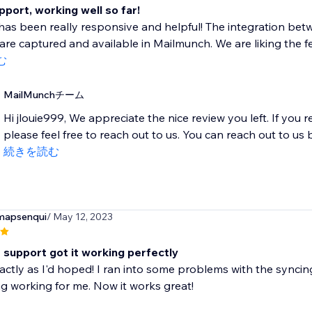
port, working well so far!
has been really responsive and helpful! The integration be
are captured and available in Mailmunch. We are liking the fe
む
MailMunchチーム
Hi jlouie999, We appreciate the nice review you left. If you 
please feel free to reach out to us. You can reach out to us by
続きを読む
mapsenqui
/ May 12, 2023
 support got it working perfectly
ctly as I'd hoped! I ran into some problems with the syncin
g working for me. Now it works great!