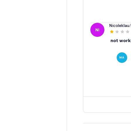
Nicoleklau
NI
not worki
MA