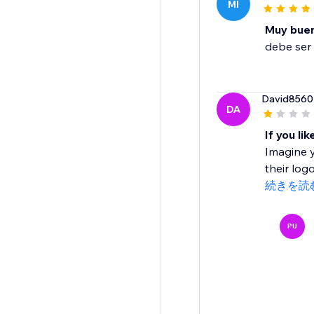
MI
Muy bue
debe ser 
David8560
DA
If you li
Imagine y
their logo
続きを読
PU