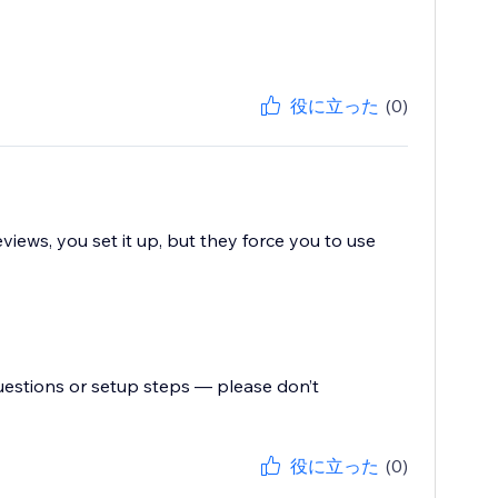
役に立った
(0)
views, you set it up, but they force you to use
uestions or setup steps — please don’t
役に立った
(0)