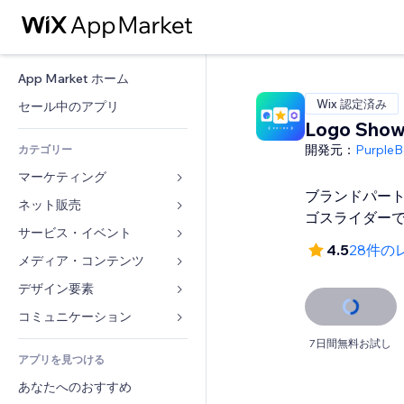
App Market ホーム
Wix 認定済み
セール中のアプリ
Logo Show
開発元：
PurpleB
カテゴリー
マーケティング
ブランドパー
ネット販売
広告
ゴスライダー
モバイル
サービス・イベント
ストア用アプリ
4.5
28件の
アクセス解析
発送・配達
メディア・コンテンツ
ホテル
SNS
販売ボタン
イベント
デザイン要素
ギャラリー
SEO
オンラインコース
レストラン
音楽
マップ・ナビ
コミュニケーション 
エンゲージメント
オンデマンド印刷
不動産
ポッドキャスト
プライバシー・セキュリティ
フォーム
7日間無料お試し
リスティング広告
会計
アプリを見つける
ブッキング
写真
時計
ブログ
メール
クーポン・特典
あなたへのおすすめ
動画
ページテンプレート
投票