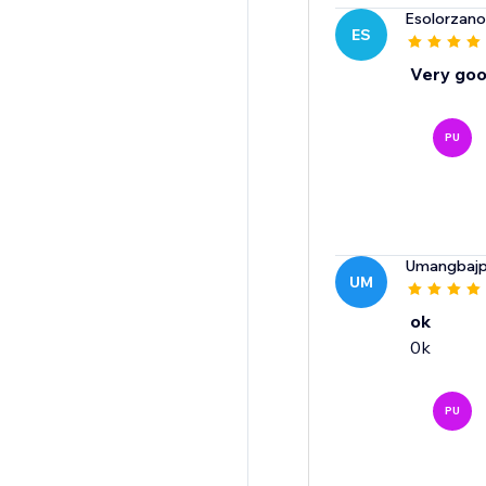
Esolorzan
ES
Very go
PU
Umangbajp
UM
ok
0k
PU