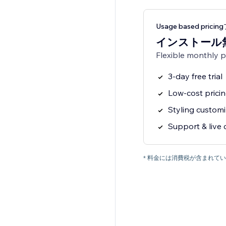
Usage based prici
インストール
Flexible monthly 
3-day free trial
Low-cost prici
Styling customi
Support & live 
* 料金には消費税が含まれ