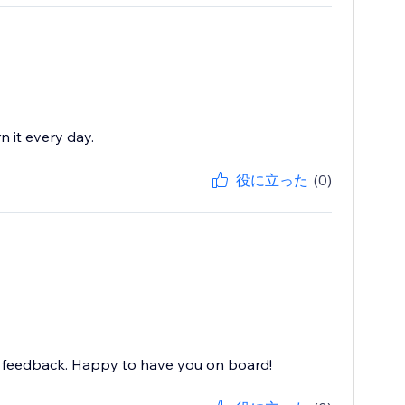
n it every day.
役に立った
(0)
nd feedback. Happy to have you on board!