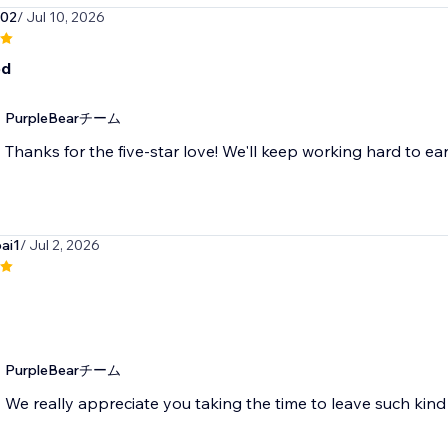
o02
/ Jul 10, 2026
od
PurpleBearチーム
Thanks for the five-star love! We'll keep working hard to ear
ai1
/ Jul 2, 2026
PurpleBearチーム
We really appreciate you taking the time to leave such ki