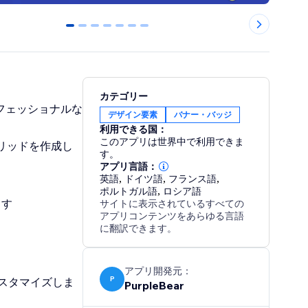
0
1
2
3
4
5
6
カテゴリー
フェッショナルな
デザイン要素
バナー・バッジ
利用できる国：
このアプリは世界中で利用できま
リッドを作成し
す。
アプリ言語：
英語
,
ドイツ語
,
フランス語
,
ポルトガル語
,
ロシア語
ます
サイトに表示されているすべての
アプリコンテンツをあらゆる言語
に翻訳できます。
アプリ開発元：
P
スタマイズしま
PurpleBear