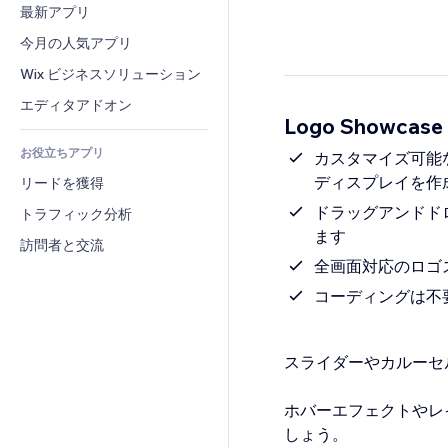
コンバージョン
倉庫管理ソリューション
最新アプリ
PDF
画像効果
チャット
ドロップシッピング
ファイル共有
今月の人気アプリ
ボタン・メニュー
コメント
プラン・定期購入
ニュース
バナー・バッジ
Wix ビジネスソリューション
電話
クラウドファンディング
コンテンツサービス
電卓
コミュニティィ
エディタアドオン
食品・飲料
Logo Showcas
テキスト効果
検索
レビュー・お客さまの声
お役立ちアプリ
天気
カスタマイズ可能
CRM
ディスプレイを作
リードを獲得
チャート・テーブル
ドラッグアンドド
トラフィック分析
ます
訪問者と交流
全画面対応のロゴ
コーディングは不
スライダーやカルーセ
ホバーエフェクトやレ
しょう。