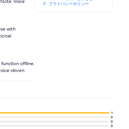
(Note: Voice
プライバシーポリシー
ose with
tional
function offline.
voice-driven
1
0
0
0