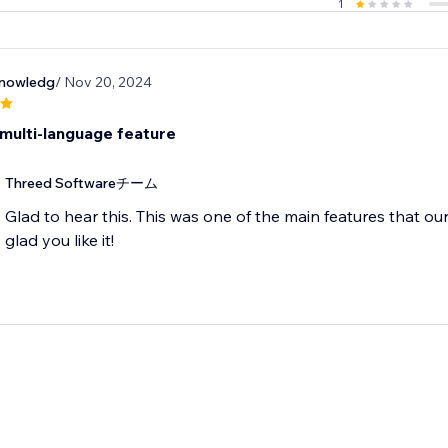
1
knowledg
/ Nov 20, 2024
e multi-language feature
Threed Softwareチーム
Glad to hear this. This was one of the main features that ou
glad you like it!