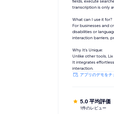
fields, execute search
transcription is only av
What can I use it for?
For businesses and cre
disabilities or languag
interaction barriers, 
Why It’s Unique:
Unlike other tools, Li
It integrates effortle
interaction.
アプリのデモをチ
5.0 平均評価
1件のレビュー