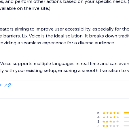
es, and perform other actions based on your specific needs. 
ailable on the live site.)
ators aiming to improve user accessibility, especially for th
e barriers, Lix Voice is the ideal solution. It breaks down tradi
providing a seamless experience for a diverse audience.
x Voice supports multiple languages in real time and can even 
ssly with your existing setup, ensuring a smooth transition to 
ェック
5
4
3
2