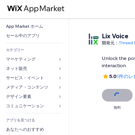
App Market ホーム
Lix Voice
セール中のアプリ
開発元：
Threed 
カテゴリー
Unlock the pow
マーケティング
interaction
ネット販売
広告
5.0
1件のレ
モバイル
サービス・イベント
ストア用アプリ
アクセス解析
発送・配達
メディア・コンテンツ
ホテル
SNS
販売ボタン
イベント
デザイン要素
ギャラリー
SEO
オンラインコース
レストラン
音楽
マップ・ナビ
コミュニケーション 
無料
エンゲージメント
オンデマンド印刷
不動産
ポッドキャスト
プライバシー・セキュリティ
フォーム
リスティング広告
会計
アプリを見つける
ブッキング
写真
時計
ブログ
メール
クーポン・特典
あなたへのおすすめ
動画
ページテンプレート
投票