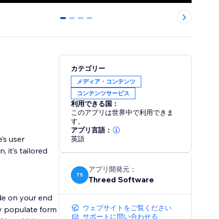
0
1
2
3
カテゴリー
メディア・コンテンツ
コンテンツサービス
利用できる国：
このアプリは世界中で利用できま
す。
アプリ言語：
’s user
英語
 it’s tailored
アプリ開発元：
TS
Threed Software
ode on your end
ウェブサイトをご覧ください
ly populate form
サポートに問い合わせる