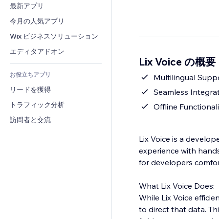
コンバージョン
倉庫管理ソリューション
最新アプリ
PDF
画像効果
チャット
ドロップシッピング
ファイル共有
今月の人気アプリ
ボタン・メニュー
コメント
プラン・定期購入
ニュース
バナー・バッジ
Wix ビジネスソリューション
電話
クラウドファンディング
コンテンツサービス
電卓
コミュニティィ
エディタアドオン
食品・飲料
Lix Voice の概要
テキスト効果
検索
レビュー・お客さまの声
お役立ちアプリ
天気
Multilingual Supp
CRM
リードを獲得
チャート・テーブル
Seamless Integra
トラフィック分析
Offline Functional
訪問者と交流
Lix Voice is a develo
experience with hands-f
for developers comfo
What Lix Voice Does:
While Lix Voice effici
to direct that data. T