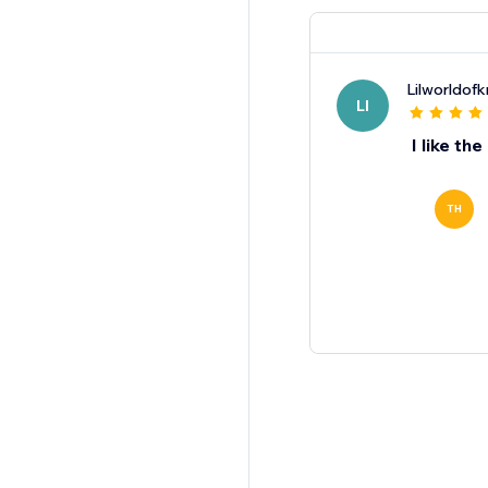
Lilworldof
LI
I like th
TH