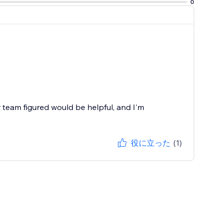
0
r team figured would be helpful, and I'm
役に立った
(1)