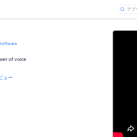
Software
er of voice
ビュー