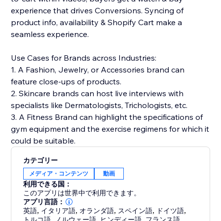
experience that drives Conversions. Syncing of
product info, availability & Shopify Cart make a
seamless experience.
Use Cases for Brands across Industries:
1. A Fashion, Jewelry, or Accessories brand can
feature close-ups of products.
2. Skincare brands can host live interviews with
specialists like Dermatologists, Trichologists, etc.
3. A Fitness Brand can highlight the specifications of
gym equipment and the exercise regimens for which it
could be suitable.
カテゴリー
メディア・コンテンツ
動画
利用できる国：
このアプリは世界中で利用できます。
アプリ言語：
英語
,
イタリア語
,
オランダ語
,
スペイン語
,
ドイツ語
,
トルコ語
,
ノルウェー語
,
ヒンディー語
,
フランス語
,