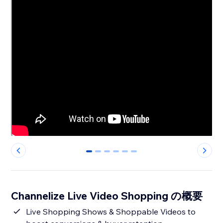
0
1
2
3
4
5
Channelize Live Video Shopping の概要
Live Shopping Shows & Shoppable Videos to