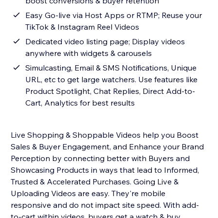
boost conversions & buyer retention
Easy Go-live via Host Apps or RTMP; Reuse your
TikTok & Instagram Reel Videos
Dedicated video listing page; Display videos
anywhere with widgets & carousels
Simulcasting, Email & SMS Notifications, Unique
URL, etc to get large watchers. Use features like
Product Spotlight, Chat Replies, Direct Add-to-
Cart, Analytics for best results
Live Shopping & Shoppable Videos help you Boost
Sales & Buyer Engagement, and Enhance your Brand
Perception by connecting better with Buyers and
Showcasing Products in ways that lead to Informed,
Trusted & Accelerated Purchases. Going Live &
Uploading Videos are easy. They're mobile
responsive and do not impact site speed. With add-
to-cart within videos, buyers get a watch & buy