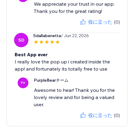
We appreciate your trust in our app.
Thank you for the great rating!
役に立った
(0)
Sdallabenetta
/ Jun 22, 2026
SD
Best App ever
I really love the pop up i created inside the
app! and fortunately its totally free to use
PurpleBearチーム
PU
Awesome to hear! Thank you for the
lovely review and for being a valued
user.
役に立った
(0)