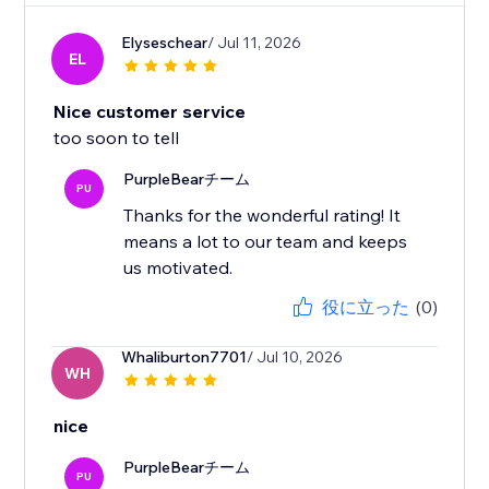
Elyseschear
/ Jul 11, 2026
EL
Nice customer service
too soon to tell
PurpleBearチーム
PU
Thanks for the wonderful rating! It
means a lot to our team and keeps
us motivated.
役に立った
(0)
Whaliburton7701
/ Jul 10, 2026
WH
nice
PurpleBearチーム
PU