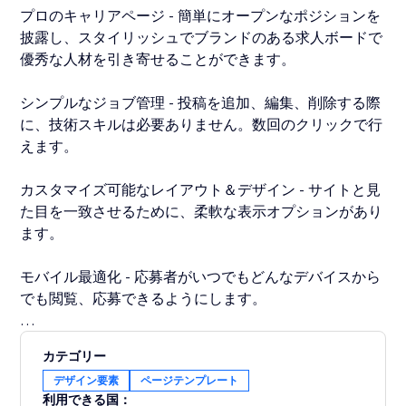
プロのキャリアページ - 簡単にオープンなポジションを
披露し、スタイリッシュでブランドのある求人ボードで
優秀な人材を引き寄せることができます。
シンプルなジョブ管理 - 投稿を追加、編集、削除する際
に、技術スキルは必要ありません。数回のクリックで行
えます。
カスタマイズ可能なレイアウト＆デザイン - サイトと見
た目を一致させるために、柔軟な表示オプションがあり
ます。
モバイル最適化 - 応募者がいつでもどんなデバイスから
でも閲覧、応募できるようにします。
プロのブランドのキャリアページを作成し、Job
カテゴリー
Posting Careers Pageを使用して簡単に求人リストを投
デザイン要素
ページテンプレート
稿しましょう。中小企業や成長中のスタートアップであ
利用できる国：