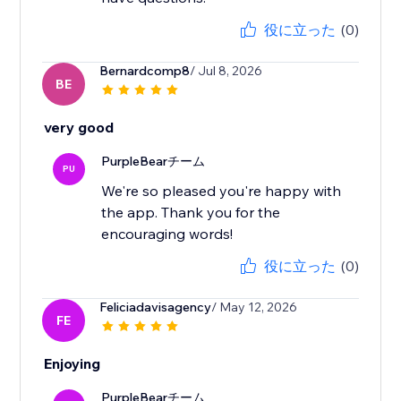
役に立った
(0)
Bernardcomp8
/ Jul 8, 2026
BE
very good
PurpleBearチーム
PU
We're so pleased you're happy with
the app. Thank you for the
encouraging words!
役に立った
(0)
Feliciadavisagency
/ May 12, 2026
FE
Enjoying
PurpleBearチーム