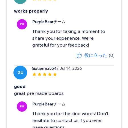
works properly
PurpleBearチーム
PU
Thank you for taking a moment to
share your experience. We're
grateful for your feedback!
役に立った
(0)
Gutierrez554
/ Jul 14, 2026
GU
good
great pre made boards
PurpleBearチーム
PU
Thank you for the kind words! Don't
hesitate to contact us if you ever
have questions.