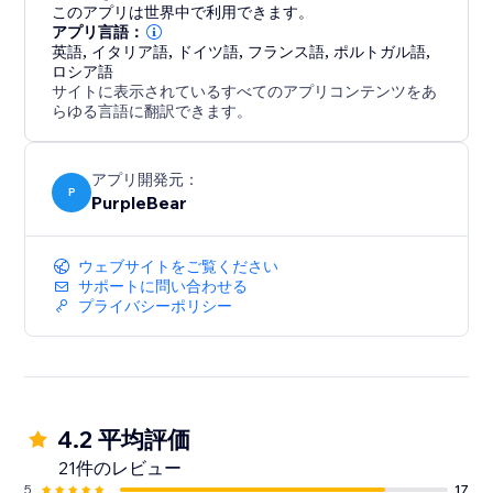
っても、このアプリは採用プロセスを効率化し、迅速に
このアプリは世界中で利用できます。
優秀な人材とつながるのを助けます。
アプリ言語：
英語
,
イタリア語
,
ドイツ語
,
フランス語
,
ポルトガル語
,
ロシア語
効率的に資格のある候補者を引き寄せたい雇用主とリク
サイトに表示されているすべてのアプリコンテンツをあ
ルーターに最適です。今すぐインストールして、今日か
らゆる言語に翻訳できます。
らキャリアページを構築し始めましょう。
アプリ開発元：
P
PurpleBear
ウェブサイトをご覧ください
サポートに問い合わせる
プライバシーポリシー
4.2 平均評価
21件のレビュー
5
17