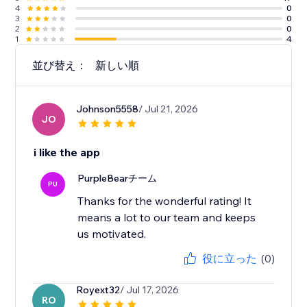
4
0
3
0
2
0
1
4
並び替え：
新しい順
Johnson5558
/ Jul 21, 2026
JO
i like the app
PurpleBearチーム
PU
Thanks for the wonderful rating! It
means a lot to our team and keeps
us motivated.
役に立った
(0)
Royext32
/ Jul 17, 2026
RO