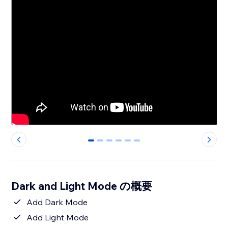
0
1
2
3
4
5
Dark and Light Mode の概要
Add Dark Mode
Add Light Mode