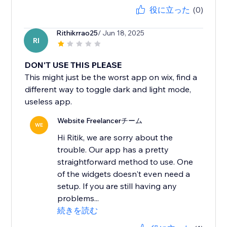
役に立った
(0)
Rithikrrao25
/ Jun 18, 2025
RI
DON'T USE THIS PLEASE
This might just be the worst app on wix, find a
different way to toggle dark and light mode,
useless app.
Website Freelancerチーム
WE
Hi Ritik, we are sorry about the
trouble. Our app has a pretty
straightforward method to use. One
of the widgets doesn't even need a
setup. If you are still having any
problems...
続きを読む