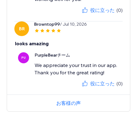
役に立った
(0)
Browntop99
/ Jul 10, 2026
BR
looks amazing
PurpleBearチーム
PU
We appreciate your trust in our app.
Thank you for the great rating!
役に立った
(0)
お客様の声