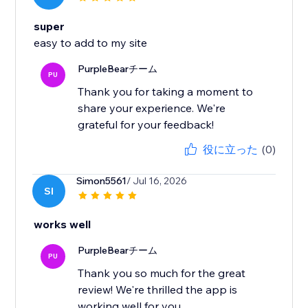
super
easy to add to my site
PurpleBearチーム
PU
Thank you for taking a moment to
share your experience. We're
grateful for your feedback!
役に立った
(0)
Simon5561
/ Jul 16, 2026
SI
works well
PurpleBearチーム
PU
Thank you so much for the great
review! We're thrilled the app is
working well for you.