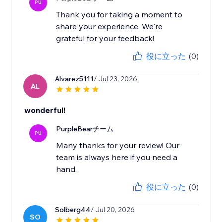
PU
Thank you for taking a moment to
share your experience. We're
grateful for your feedback!
役に立った
(0)
Alvarez5111
/ Jul 23, 2026
AL
wonderful!
PurpleBearチーム
PU
Many thanks for your review! Our
team is always here if you need a
hand.
役に立った
(0)
Solberg44
/ Jul 20, 2026
SO