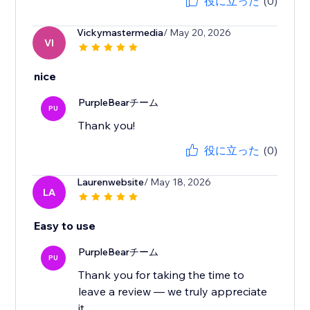
役に立った
(0)
Vickymastermedia
/ May 20, 2026
VI
nice
PurpleBearチーム
PU
Thank you!
役に立った
(0)
Laurenwebsite
/ May 18, 2026
LA
Easy to use
PurpleBearチーム
PU
Thank you for taking the time to
leave a review — we truly appreciate
it.