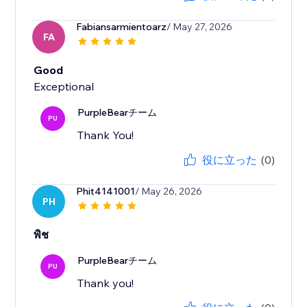
Fabiansarmientoarz
/ May 27, 2026
FA
Good
Exceptional
PurpleBearチーム
PU
Thank You!
役に立った
(0)
Phit4141001
/ May 26, 2026
PH
พิช
PurpleBearチーム
PU
Thank you!