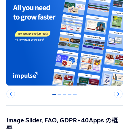
0
1
2
3
4
Image Slider, FAQ, GDPR+40Apps の概
要