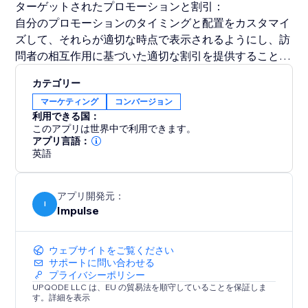
ターゲットされたプロモーションと割引：
自分のプロモーションのタイミングと配置をカスタマイ
ズして、それらが適切な時点で表示されるようにし、訪
問者の相互作用に基づいた適切な割引を提供することで
インパクトを最大化します。
カテゴリー
マーケティング
コンバージョン
退店意図プロモーション：
利用できる国：
セール機会を逃さないでください。退出意図の技術は、
このアプリは世界中で利用できます。
訪問者が去りかけているときにリードをキャプチャし、
アプリ言語：
英語
潜在顧客を維持するのに役立ちます。
マーケティング戦略を楽しくインタラクティブにし、製
アプリ開発元：
品の探求を促進し、セールスを向上させ、メールリスト
I
Impulse
をストレスなく成長させましょう。
ウェブサイトをご覧ください
サポートに問い合わせる
プライバシーポリシー
UPQODE LLC は、EU の貿易法を順守していることを保証しま
す。詳細を表示