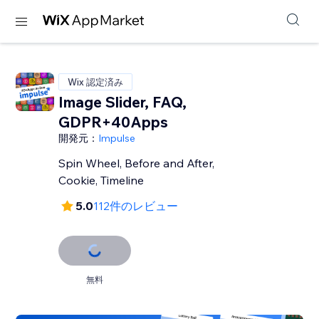
Wix 認定済み
Image Slider, FAQ,
GDPR+40Apps
開発元：
Impulse
Spin Wheel, Before and After,
Cookie, Timeline
5.0
112件のレビュー
無料