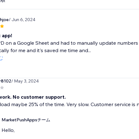
hjoe
/ Jun 6, 2024
 app!
PD on a Google Sheet and had to manually update numbers on
ally for me and it's saved me time and...
む
r8102
/ May 3, 2024
work. No customer support.
 load maybe 25% of the time. Very slow. Customer service is 
MarketPushAppsチーム
Hello,