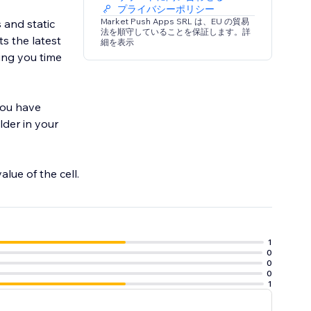
プライバシーポリシー
Market Push Apps SRL は、EU の貿易
 and static
法を順守していることを保証します。詳
ts the latest
細を表示
ing you time
you have
lder in your
lue of the cell.
1
0
0
0
1