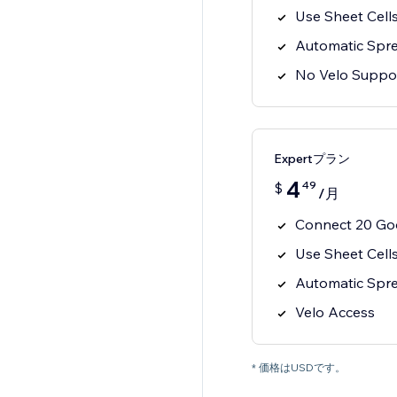
Use Sheet Cell
Automatic Spr
No Velo Suppo
Expertプラン
4
49
$
/月
Connect 20 Goo
Use Sheet Cell
Automatic Spr
Velo Access
* 価格はUSDです。