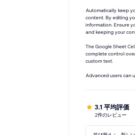
Automatically keep yo
content. By editing yo
information. Ensure yo
and keeping your cont
The Google Sheet Cell
complete control over
custom text.
Advanced users can use
3.1 平均評価
2件のレビュー
並び替え：
新し