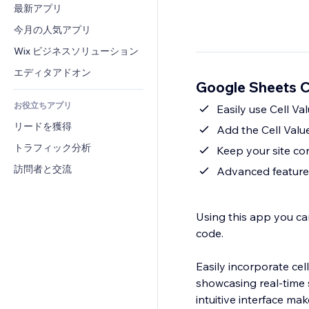
コンバージョン
倉庫管理ソリューション
最新アプリ
PDF
画像効果
チャット
ドロップシッピング
ファイル共有
今月の人気アプリ
ボタン・メニュー
コメント
プラン・定期購入
ニュース
バナー・バッジ
Wix ビジネスソリューション
電話
クラウドファンディング
コンテンツサービス
電卓
コミュニティィ
エディタアドオン
食品・飲料
Google Sheets 
テキスト効果
検索
レビュー・お客さまの声
お役立ちアプリ
天気
Easily use Cell Va
CRM
リードを獲得
チャート・テーブル
Add the Cell Value
トラフィック分析
訪問者と交流
Advanced features
Using this app you ca
code.
Easily incorporate ce
showcasing real-time s
intuitive interface make