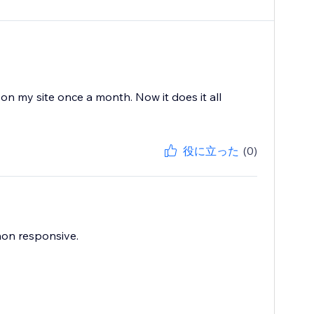
 my site once a month. Now it does it all
役に立った
(0)
non responsive.