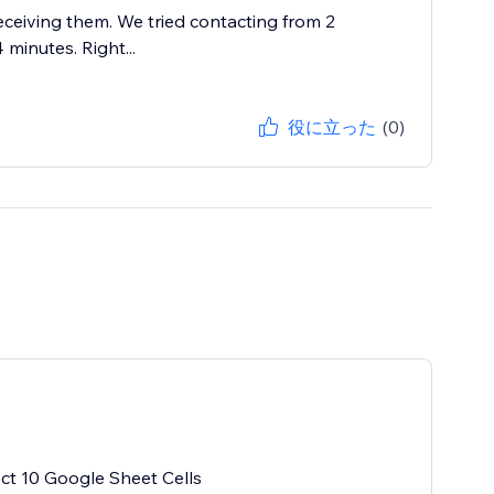
receiving them. We tried contacting from 2
 minutes. Right...
役に立った
(0)
t 10 Google Sheet Cells