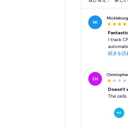
Mickleburg
MI
Fantastic
I track C
automatic
続きを読
Christophe
CH
Doesn't 
The cells
MA