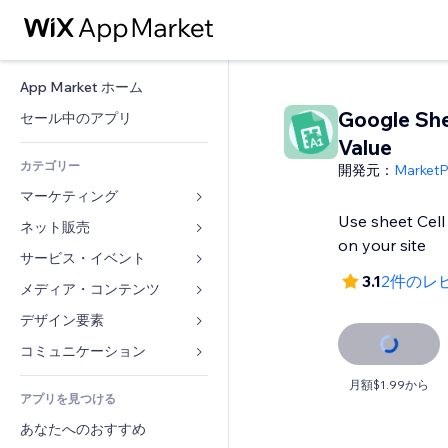
App Market ホーム
Google She
セール中のアプリ
Value
カテゴリー
開発元：
Market
マーケティング
Use sheet Cel
ネット販売
広告
on your site
モバイル
サービス・イベント
ストア用アプリ
3.1
2件のレ
アクセス解析
発送・配達
メディア・コンテンツ
ホテル
SNS
販売ボタン
イベント
デザイン要素
ギャラリー
SEO
オンラインコース
レストラン
音楽
マップ・ナビ
コミュニケーション 
エンゲージメント
オンデマンド印刷
不動産
ポッドキャスト
プライバシー・セキュリティ
フォーム
月額$1.99から
リスティング広告
会計
アプリを見つける
ブッキング
写真
時計
ブログ
メール
クーポン・特典
あなたへのおすすめ
動画
ページテンプレート
投票