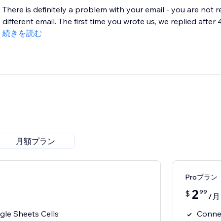
There is definitely a problem with your email - you are not 
different email. The first time you wrote us, we replied after 4
続きを読む
月額プラン
Proプラン
2
99
$
/月
le Sheets Cells
Connec