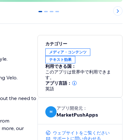
0
1
2
3
カテゴリー
メディア・コンテンツ
yle.
テキスト効果
利用できる国：
このアプリは世界中で利用できま
ng Velo.
す。
アプリ言語：
英語
hout the need to
アプリ開発元：
M
MarketPushApps
From
d more, our
ウェブサイトをご覧ください
サポートに問い合わせる