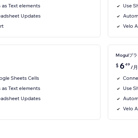
s as Text elements
Use Sh
eadsheet Updates
Autom
rt
Velo 
Mogulプ
6
49
$
/月
gle Sheets Cells
Connec
s as Text elements
Use Sh
eadsheet Updates
Autom
Velo 