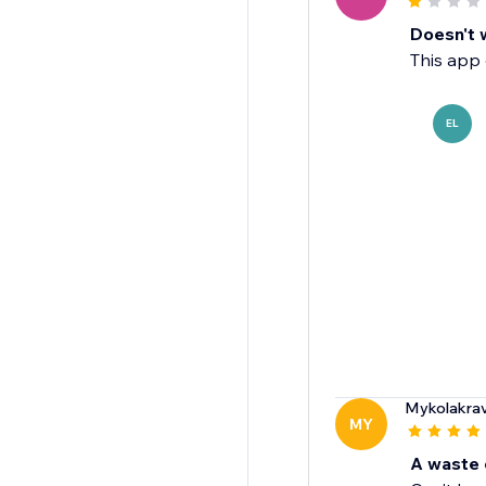
Doesn't 
This app 
EL
Mykolakra
MY
A waste 