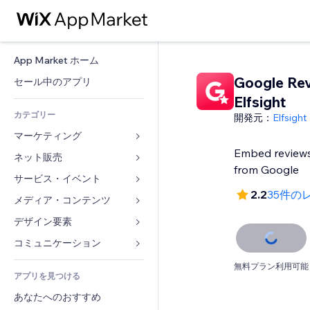
App Market ホーム
Google Re
セール中のアプリ
Elfsight
カテゴリー
開発元：
Elfsight
マーケティング
Embed reviews
ネット販売
広告
from Google
モバイル
サービス・イベント
ストア用アプリ
2.2
35件の
アクセス解析
発送・配達
メディア・コンテンツ
ホテル
SNS
販売ボタン
イベント
デザイン要素
ギャラリー
SEO
オンラインコース
レストラン
音楽
マップ・ナビ
コミュニケーション 
エンゲージメント
オンデマンド印刷
不動産
ポッドキャスト
プライバシー・セキュリティ
フォーム
無料プラン利用可能
リスティング広告
会計
アプリを見つける
ブッキング
写真
時計
ブログ
メール
クーポン・特典
あなたへのおすすめ
動画
ページテンプレート
投票