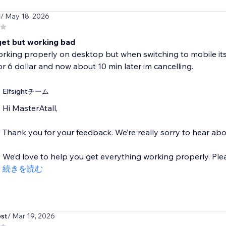
l
/ May 18, 2026
get but working bad
orking properly on desktop but when switching to mobile i
r 6 dollar and now about 10 min later im cancelling.
Elfsightチーム
Hi MasterAtall,
Thank you for your feedback. We’re really sorry to hear ab
We’d love to help you get everything working properly. Please
続きを読む
st
/ Mar 19, 2026