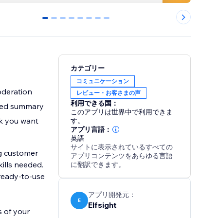
0
1
2
3
4
5
6
7
カテゴリー
コミュニケーション
oderation
レビュー・お客さまの声
利用できる国：
ated summary
このアプリは世界中で利用できま
ok you want
す。
アプリ言語：
英語
サイトに表示されているすべての
g customer
アプリコンテンツをあらゆる言語
に翻訳できます。
 ready-to-use
アプリ開発元：
E
Elfsight
s of your