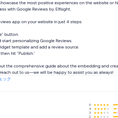
Showcase the most positive experiences on the website or hi
ness with Google Reviews by Elfsight.
ews app on your website in just 4 steps:
te" button.
d start personalizing Google Reviews.
 widget template and add a review source.
 then hit "Publish."
 out the comprehensive guide about the embedding and cre
 reach out to us—we will be happy to assist you as always!
ェック
5
4
3
2