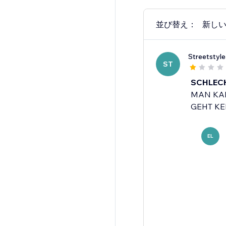
並び替え：
新し
Streetstyl
ST
SCHLECH
MAN KAN
GEHT KEI
EL