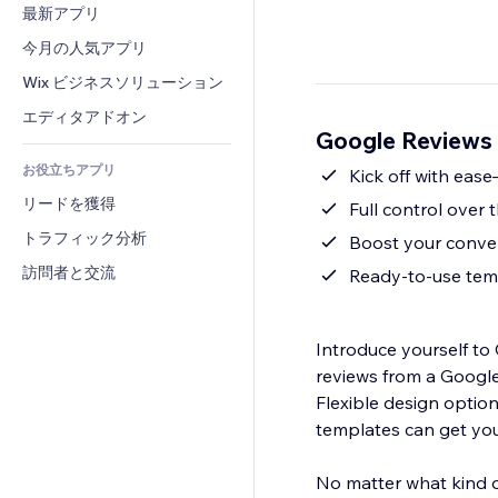
コンバージョン
倉庫管理ソリューション
最新アプリ
PDF
画像効果
チャット
ドロップシッピング
ファイル共有
今月の人気アプリ
ボタン・メニュー
コメント
プラン・定期購入
ニュース
バナー・バッジ
Wix ビジネスソリューション
電話
クラウドファンディング
コンテンツサービス
電卓
コミュニティィ
エディタアドオン
食品・飲料
Google Reviews
テキスト効果
検索
レビュー・お客さまの声
お役立ちアプリ
天気
Kick off with eas
CRM
リードを獲得
チャート・テーブル
Full control over 
トラフィック分析
Boost your conver
訪問者と交流
Ready-to-use temp
Introduce yourself t
reviews from a Google Business or
Flexible design optio
templates can get you
No matter what kind o