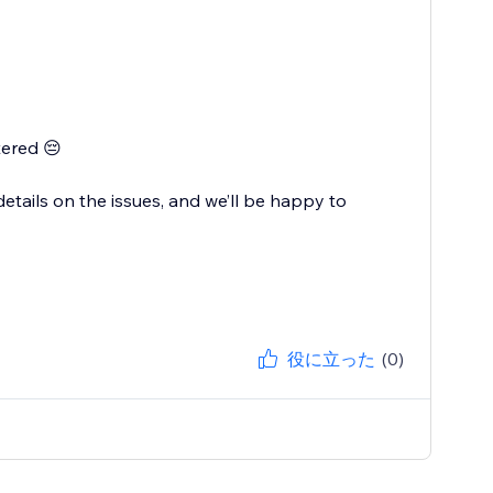
tered 😔
tails on the issues, and we’ll be happy to
役に立った
(0)