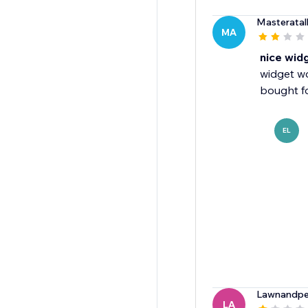
Masteratal
MA
nice wid
widget w
bought fo
EL
Lawnandpe
LA