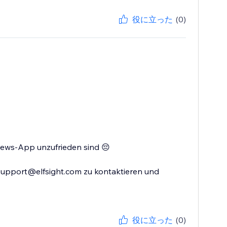
役に立った
(0)
views-App unzufrieden sind 😔
 support@elfsight.com zu kontaktieren und
役に立った
(0)