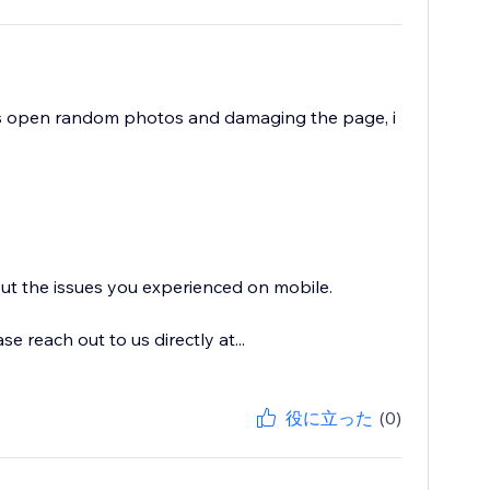
ts open random photos and damaging the page, i
out the issues you experienced on mobile.
 reach out to us directly at...
役に立った
(0)