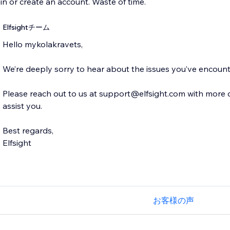
 in or create an account. Waste of time.
Elfsightチーム
Hello mykolakravets,
We’re deeply sorry to hear about the issues you’ve encoun
Please reach out to us at support@elfsight.com with more de
assist you.
Best regards,
Elfsight
お客様の声