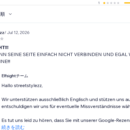
1
い順
ezz
/ Jul 12, 2026
T!!!
N SEINE SEITE EINFACH NICHT VERBINDEN UND EGAL 
NE!!!
Elfsightチーム
Hallo streetstylezz,
Wir unterstützen ausschließlich Englisch und stützen uns 
entschuldigen wir uns für eventuelle Missverständnisse w
Es tut uns leid zu hören, dass Sie mit unserer Google-Rezen
続きを読む