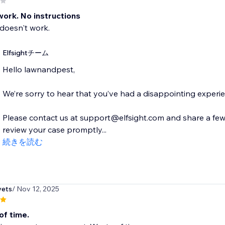
work. No instructions
doesn't work.
Elfsightチーム
Hello lawnandpest,
We’re sorry to hear that you’ve had a disappointing experi
Please contact us at support@elfsight.com and share a few d
review your case promptly...
続きを読む
vets
/ Nov 12, 2025
of time.