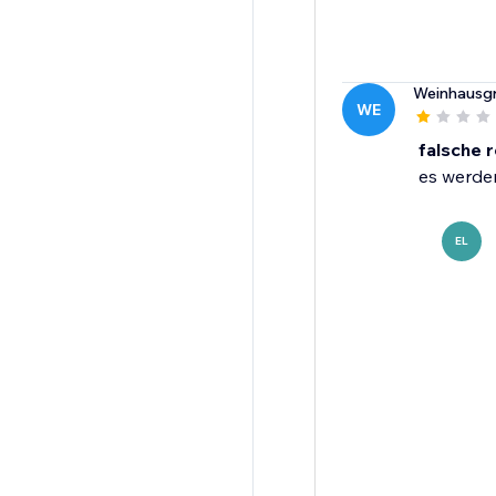
Weinhausgr
WE
falsche 
es werden
EL