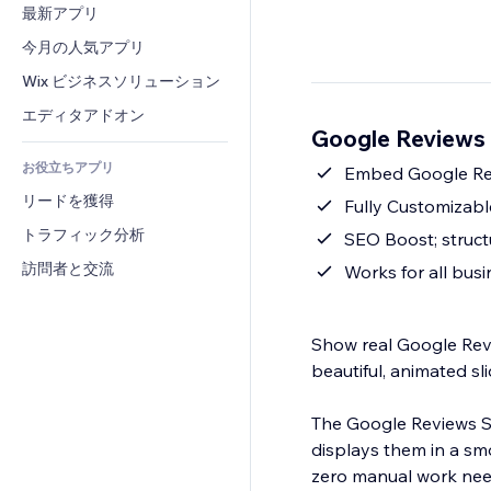
コンバージョン
倉庫管理ソリューション
最新アプリ
PDF
画像効果
チャット
ドロップシッピング
ファイル共有
今月の人気アプリ
ボタン・メニュー
コメント
プラン・定期購入
ニュース
バナー・バッジ
Wix ビジネスソリューション
電話
クラウドファンディング
コンテンツサービス
電卓
コミュニティィ
エディタアドオン
食品・飲料
Google Reviews
テキスト効果
検索
レビュー・お客さまの声
お役立ちアプリ
天気
Embed Google Revi
CRM
リードを獲得
チャート・テーブル
Fully Customizable
トラフィック分析
SEO Boost; struc
訪問者と交流
Works for all busi
Show real Google Revi
beautiful, animated sli
The Google Reviews Sl
displays them in a sm
zero manual work neede