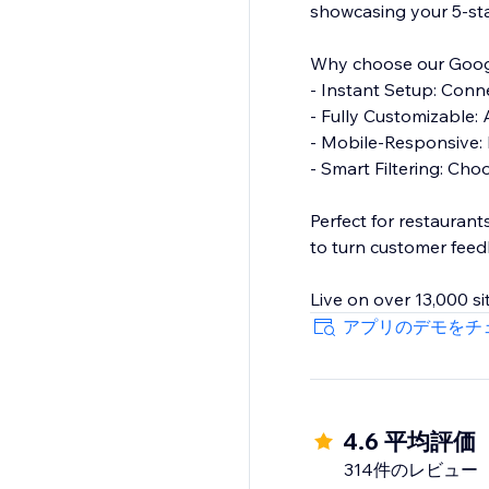
showcasing your 5-star
Why choose our Googl
- Instant Setup: Conne
- Fully Customizable: 
- Mobile-Responsive: B
- Smart Filtering: Cho
Perfect for restaurant
to turn customer feed
Live on over 13,000 sit
アプリのデモをチ
4.6 平均評価
314件のレビュー