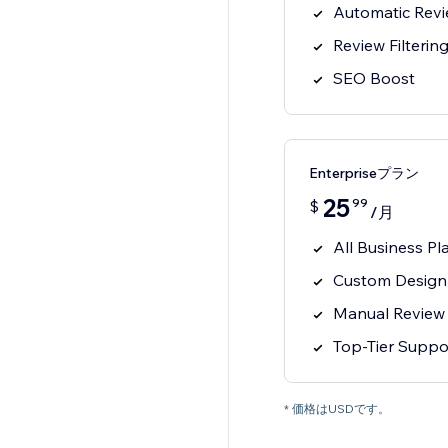
Automatic Rev
Review Filterin
SEO Boost
Enterpriseプラン
25
99
$
/月
All Business Pl
Custom Design
Manual Review
Top-Tier Suppo
* 価格はUSDです。