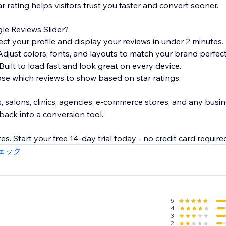
 rating helps visitors trust you faster and convert sooner.
e Reviews Slider?
ct your profile and display your reviews in under 2 minutes.
Adjust colors, fonts, and layouts to match your brand perfect
uilt to load fast and look great on every device.
ose which reviews to show based on star ratings.
s, salons, clinics, agencies, e-commerce stores, and any busi
back into a conversion tool.
es. Start your free 14-day trial today - no credit card require
ェック
5
4
3
2