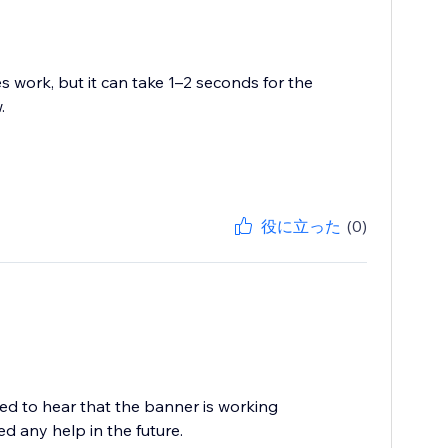
s work, but it can take 1–2 seconds for the
.
役に立った
(0)
d to hear that the banner is working
ed any help in the future.