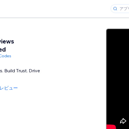
views
ed
 Codes
 Build Trust. Drive
のレビュー