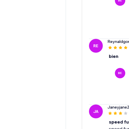
BE
Reynaldgo
RE
bien
BE
Janeyjane
JA
speed fu
speed fun