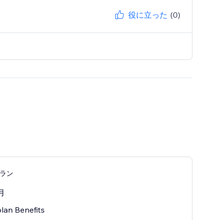
役に立った
(0)
プラン
月
lan Benefits