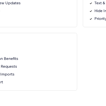
iew Updates
Text &
g
Hide I
Priori
an Benefits
 Requests
 Imports
rt