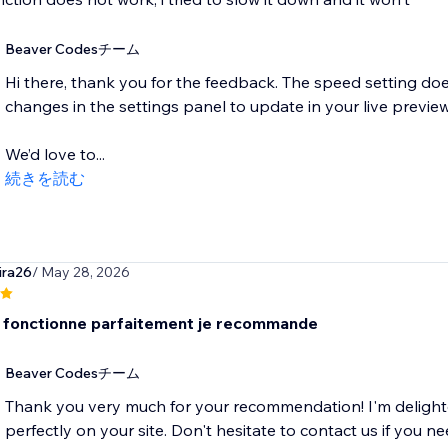
Beaver Codesチーム
Hi there, thank you for the feedback. The speed setting doe
changes in the settings panel to update in your live preview
We’d love to...
続きを読む
ira26
/ May 28, 2026
 fonctionne parfaitement je recommande
Beaver Codesチーム
Thank you very much for your recommendation! I'm delighte
perfectly on your site. Don't hesitate to contact us if you ne