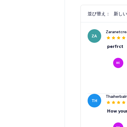
並び替え：
新し
Zaranetcre
ZA
perfrct
BE
Thaiherba
TH
How your