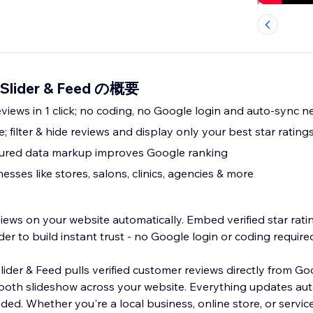
 Slider & Feed の概要
ews in 1 click; no coding, no Google login and auto-sync n
; filter & hide reviews and display only your best star rating
tured data markup improves Google ranking
nesses like stores, salons, clinics, agencies & more
ews on your website automatically. Embed verified star ratin
der to build instant trust - no Google login or coding require
ider & Feed pulls verified customer reviews directly from G
ooth slideshow across your website. Everything updates aut
d. Whether you're a local business, online store, or service