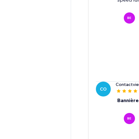
BE
Contactvie
CO
Bannière
BE