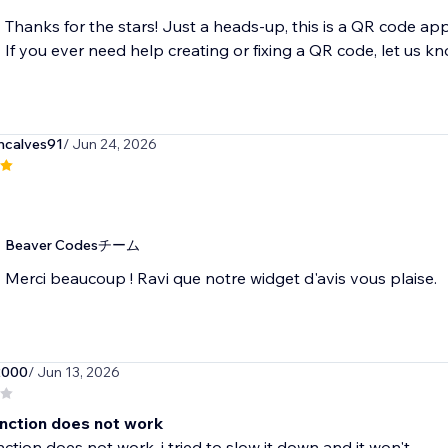
Thanks for the stars! Just a heads-up, this is a QR code a
If you ever need help creating or fixing a QR code, let us kn
ncalves91
/ Jun 24, 2026
Beaver Codesチーム
Merci beaucoup ! Ravi que notre widget d'avis vous plaise.
2000
/ Jun 13, 2026
nction does not work
ction does not work, i tried to slow it down and it won't