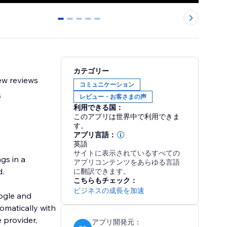
0
1
2
3
4
カテゴリー
ew reviews
コミュニケーション
s
レビュー・お客さまの声
利用できる国：
このアプリは世界中で利用できま
す。
アプリ言語：
英語
サイトに表示されているすべての
gs in a
アプリコンテンツをあらゆる言語
d.
に翻訳できます。
こちらもチェック：
ビジネスの成長を加速
oogle and
omatically with
 provider,
アプリ開発元：