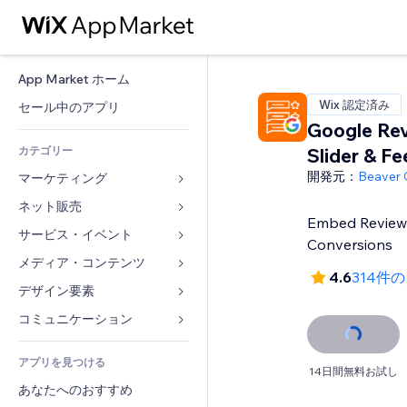
App Market ホーム
Wix 認定済み
セール中のアプリ
Google Re
カテゴリー
Slider & Fe
開発元：
Beaver
マーケティング
ネット販売
広告
Embed Reviews.
モバイル
サービス・イベント
ストア用アプリ
Conversions
アクセス解析
発送・配達
メディア・コンテンツ
ホテル
4.6
314件
SNS
販売ボタン
イベント
デザイン要素
ギャラリー
SEO
オンラインコース
レストラン
音楽
マップ・ナビ
コミュニケーション 
エンゲージメント
オンデマンド印刷
不動産
ポッドキャスト
プライバシー・セキュリティ
フォーム
リスティング広告
会計
アプリを見つける
ブッキング
写真
時計
ブログ
14日間無料お試し
メール
クーポン・特典
あなたへのおすすめ
動画
ページテンプレート
投票