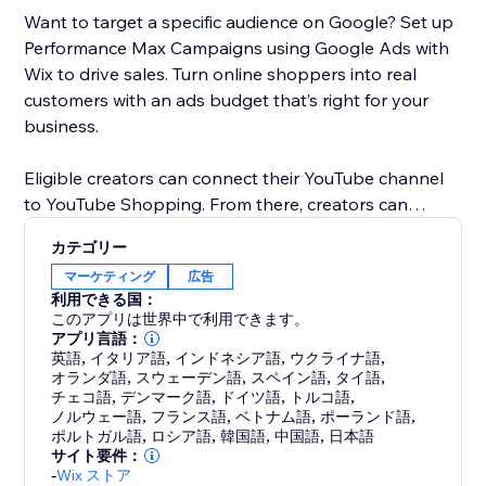
Want to target a specific audience on Google? Set up
Performance Max Campaigns using Google Ads with
Wix to drive sales. Turn online shoppers into real
customers with an ads budget that’s right for your
business.
Eligible creators can connect their YouTube channel
to YouTube Shopping. From there, creators can
promote products in YouTube content and customize
カテゴリー
shopping collections for viewers. When a customer
マーケティング
広告
clicks on a product, they’ll be directed to your Wix
利用できる国：
store to checkout.
このアプリは世界中で利用できます。
アプリ言語：
英語
,
イタリア語
,
インドネシア語
,
ウクライナ語
,
オランダ語
,
スウェーデン語
,
スペイン語
,
タイ語
,
チェコ語
,
デンマーク語
,
ドイツ語
,
トルコ語
,
ノルウェー語
,
フランス語
,
ベトナム語
,
ポーランド語
,
ポルトガル語
,
ロシア語
,
韓国語
,
中国語
,
日本語
サイト要件：
-
Wix ストア