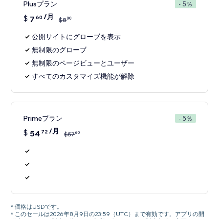
Plusプラン
- 5％
/月
$
7
60
00
$
8
公開サイトにグローブを表示
無制限のグローブ
無制限のページビューとユーザー
すべてのカスタマイズ機能が解除
Primeプラン
- 5％
/月
$
54
72
60
$
57
* 価格はUSDです。
* このセールは2026年8月9日の23:59（UTC）まで有効です。アプリの開