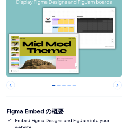
0
1
2
3
4
Figma Embed の概要
Embed Figma Designs and FigJam into your
website