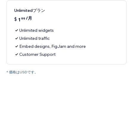
Unlimitedプラン
/月
$
1
99
Unlimited widgets
Unlimited traffic
Embed designs, FigJam and more
Customer Support
* 価格はUSDです。