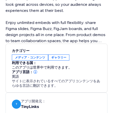
look great across devices, so your audience always
experiences them at their best.
Enjoy unlimited embeds with full flexibility: share
Figma slides, Figma Buzz, FigJam boards, and full
design projects all in one place. From product demos
to team collaboration spaces, the app helps you
bring your creative workflow closer to your audience.
カテゴリー
Keep everything interactive, organized, and
メディア・コンテンツ
ギャラリー
accessible, right on your own website.
利用できる国：
このアプリは世界中で利用できます。
アプリ言語：
英語
サイトに表示されているすべてのアプリコンテンツをあ
らゆる言語に翻訳できます。
アプリ開発元：
T
TinyLinks