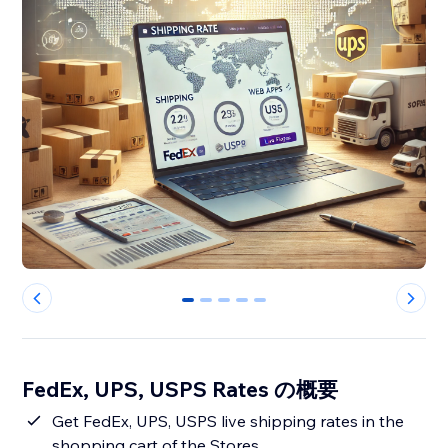
0
1
2
3
4
FedEx, UPS, USPS Rates の概要
Get FedEx, UPS, USPS live shipping rates in the
shopping cart of the Stores