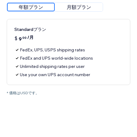
年額プラン
月額プラン
Standardプラン
/月
$
9
00
FedEx, UPS, USPS shipping rates
FedEx and UPS world-wide locations
Unlimited shipping rates per user
Use your own UPS account number
* 価格はUSDです。