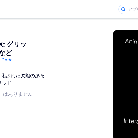
X: グリッ
など
ed Code
ン化された欠陥のある
リッド
ーはありません