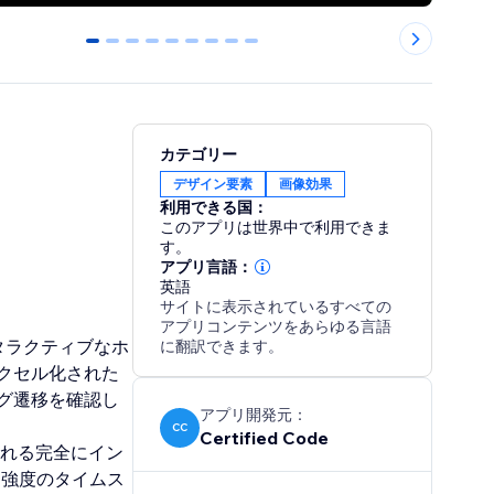
0
1
2
3
4
5
6
7
8
カテゴリー
デザイン要素
画像効果
利用できる国：
このアプリは世界中で利用できま
す。
アプリ言語：
英語
サイトに表示されているすべての
アプリコンテンツをあらゆる言語
ンタラクティブなホ
に翻訳できます。
クセル化された
グ遷移を確認し
アプリ開発元：
CC
Certified Code
される完全にイン
チ強度のタイムス