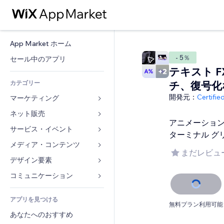
App Market ホーム
- 5％
セール中のアプリ
テキスト F
カテゴリー
チ、復号化
開発元：
Certifi
マーケティング
ネット販売
広告
アニメーショ
モバイル
サービス・イベント
ストア用アプリ
ターミナル グ
アクセス解析
発送・配達
メディア・コンテンツ
ホテル
まだレビュ
SNS
販売ボタン
イベント
デザイン要素
ギャラリー
SEO
オンラインコース
レストラン
音楽
マップ・ナビ
コミュニケーション 
エンゲージメント
オンデマンド印刷
不動産
ポッドキャスト
プライバシー・セキュリティ
フォーム
リスティング広告
会計
アプリを見つける
ブッキング
写真
時計
ブログ
無料プラン利用可能
メール
クーポン・特典
あなたへのおすすめ
動画
ページテンプレート
投票