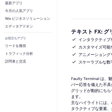
コンバージョン
倉庫管理ソリューション
最新アプリ
PDF
画像効果
チャット
ドロップシッピング
ファイル共有
今月の人気アプリ
ボタン・メニュー
コメント
プラン・定期購入
ニュース
バナー・バッジ
Wix ビジネスソリューション
電話
クラウドファンディング
コンテンツサービス
電卓
コミュニティィ
エディタアドオン
食品・飲料
テキスト FX: 
テキスト効果
検索
レビュー・お客さまの声
お役立ちアプリ
天気
インタラクティブ
CRM
リードを獲得
チャート・テーブル
カスタマイズ可能
トラフィック分析
アニメーショング
訪問者と交流
スケーラブルな数
Faulty Termi
バー応答を備えた不具
グリッドが動的にちら
ます。
主なハイライトには、
タラクティブな要素、