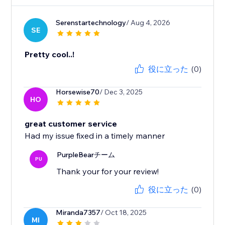
Serenstartechnology
/ Aug 4, 2026
SE
Pretty cool..!
役に立った
(0)
Horsewise70
/ Dec 3, 2025
HO
great customer service
Had my issue fixed in a timely manner
PurpleBearチーム
PU
Thank your for your review!
役に立った
(0)
Miranda7357
/ Oct 18, 2025
MI