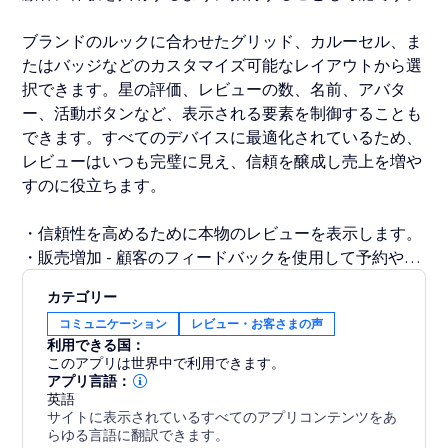
ブランドのルックに合わせたグリッド、カルーセル、ま
たはバッジなどのカスタマイズ可能なレイアウトから選
択できます。星の評価、レビューの数、名前、アバタ
ー、活動ボタンなど、表示される要素を制御することも
できます。すべてのデバイスに最適化されているため、
レビューはいつも完璧に見え、信頼を醸成し売上を増や
すのに役立ちます。
・信頼性を高めるために本物のレビューを表示します。
・販売増加 - 顧客のフィードバックを使用して予約や購
入を促進します。
カテゴリー
・SEOの向上 - 新しいユーザー生成コンテンツは検索順
コミュニケーション
レビュー・お客さまの声
位を向上させることができます。
利用できる国：
・エンゲージメントの向上 - 目を引くテスティモニアル
このアプリは世界中で利用できます。
表示で訪問者を魅了します。
アプリ言語：
英語
サイトに表示されているすべてのアプリコンテンツをあ
今日からFacebookのレビューを表示し、顧客のフィー
らゆる言語に翻訳できます。