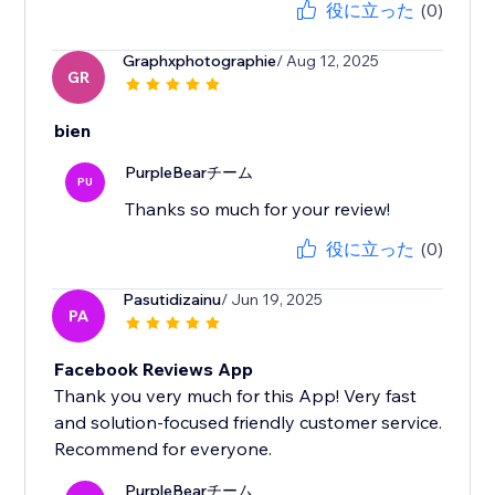
役に立った
(0)
Graphxphotographie
/ Aug 12, 2025
GR
bien
PurpleBearチーム
PU
Thanks so much for your review!
役に立った
(0)
Pasutidizainu
/ Jun 19, 2025
PA
Facebook Reviews App
Thank you very much for this App! Very fast
and solution-focused friendly customer service.
Recommend for everyone.
PurpleBearチーム