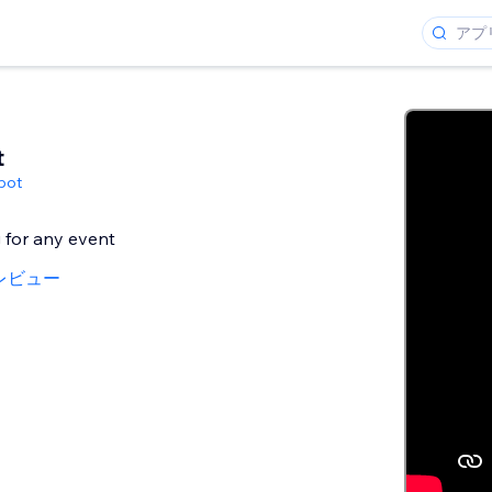
t
pot
g for any event
レビュー