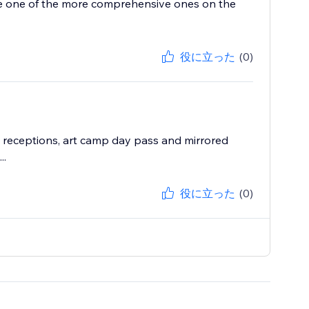
like one of the more comprehensive ones on the
役に立った
(0)
st receptions, art camp day pass and mirrored
..
役に立った
(0)