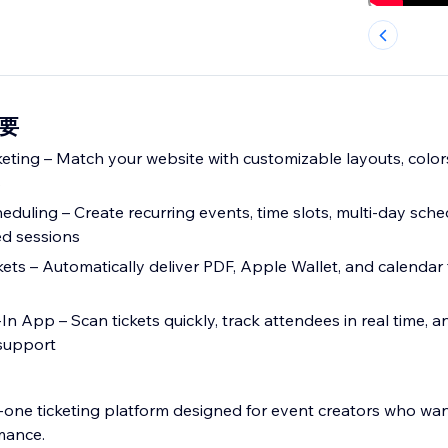
概要
keting – Match your website with customizable layouts, color
s
eduling – Create recurring events, time slots, multi-day sche
ed sessions
ckets – Automatically deliver PDF, Apple Wallet, and calendar t
n App – Scan tickets quickly, track attendees in real time,
 support
in-one ticketing platform designed for event creators who want
mance.