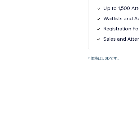
Up to 1,500 At
Waitlists and A
Registration Fo
Sales and Atte
* 価格はUSDです。