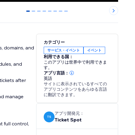
0
1
2
3
4
5
6
7
カテゴリー
s, domains, and
サービス・イベント
イベント
利用できる国：
このアプリは世界中で利用できま
dules, and
す。
アプリ言語：
英語
ickets after
サイトに表示されているすべての
アプリコンテンツをあらゆる言語
に翻訳できます。
 and manage
アプリ開発元：
TS
Ticket Spot
 full control,