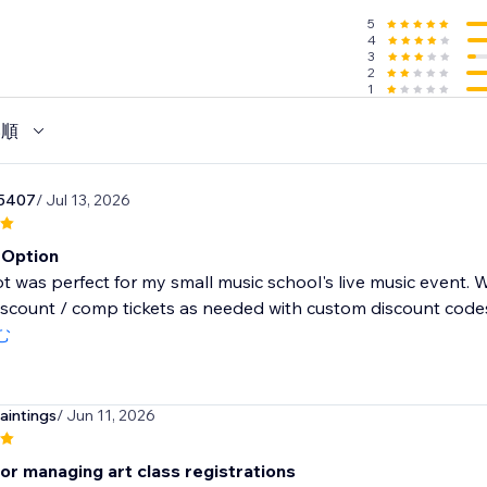
5
4
3
2
1
い順
85407
/ Jul 13, 2026
 Option
t was perfect for my small music school's live music event.
iscount / comp tickets as needed with custom discount codes.
む
aintings
/ Jun 11, 2026
or managing art class registrations