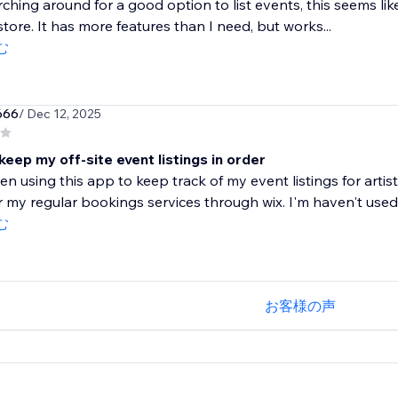
rching around for a good option to list events, this seems 
tore. It has more features than I need, but works...
む
666
/ Dec 12, 2025
eep my off-site event listings in order
en using this app to keep track of my event listings for arti
or my regular bookings services through wix. I'm haven't used.
む
お客様の声