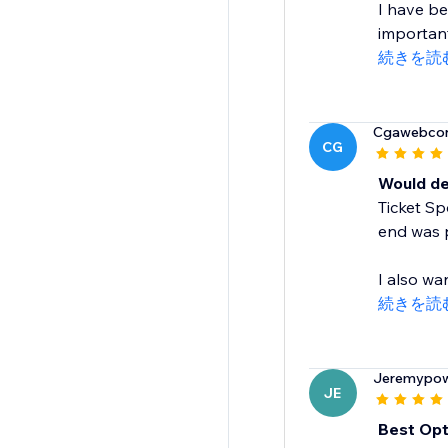
I have be
important 
続きを読
Cgawebco
CG
Would def
Ticket Sp
end was p
I also wa
続きを読
Jeremypow
JE
Best Opt