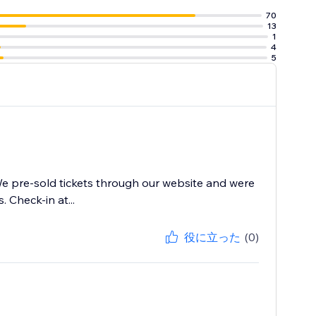
70
13
1
4
5
 We pre-sold tickets through our website and were
 Check-in at...
役に立った
(0)