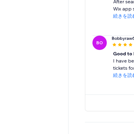
After sea
Wix app s
続きを読
Bobbyraw
BO
Good to k
I have be
tickets f
続きを読