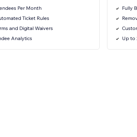
tendees Per Month
Fully 
utomated Ticket Rules
Remov
rms and Digital Waivers
Custo
ndee Analytics
Up to 