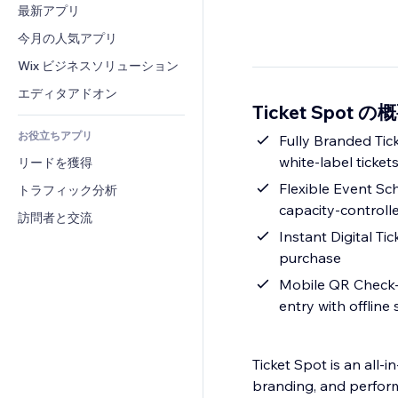
コンバージョン
倉庫管理ソリューション
最新アプリ
PDF
画像効果
チャット
ドロップシッピング
ファイル共有
今月の人気アプリ
ボタン・メニュー
コメント
プラン・定期購入
ニュース
バナー・バッジ
Wix ビジネスソリューション
電話
クラウドファンディング
コンテンツサービス
電卓
コミュニティィ
エディタアドオン
食品・飲料
Ticket Spot の
テキスト効果
検索
レビュー・お客さまの声
お役立ちアプリ
天気
Fully Branded Tic
CRM
white-label ticket
リードを獲得
チャート・テーブル
Flexible Event Sch
トラフィック分析
capacity-controll
訪問者と交流
Instant Digital Ti
purchase
Mobile QR Check-I
entry with offline
Ticket Spot is an all-
branding, and perfor