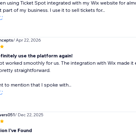
en using Ticket Spot integrated with my Wix website for alm
part of my business. I use it to sell tickets for...
む
ncepts
/ Apr 22, 2026
initely use the platform again!
ot worked smoothly for us. The integration with Wix made it
retty straightforward.
nt to mention that I spoke with...
む
ers051
/ Dec 22, 2025
ion I've Found