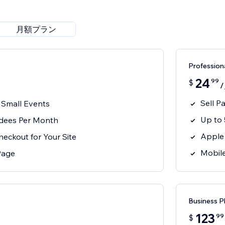
月額プラン
Professio
24
99
$
Sell P
r Small Events
Up to
ndees Per Month
Apple 
ckout for Your Site
Mobil
Page
Business
123
99
$