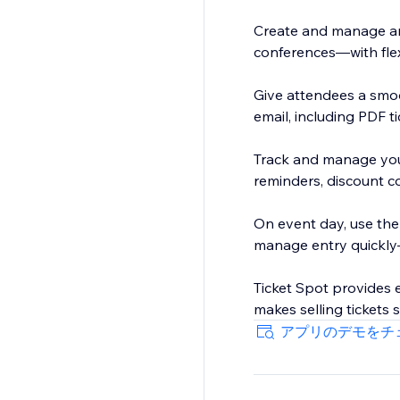
Create and manage an
conferences—with flexi
Give attendees a smoo
email, including PDF t
Track and manage your
reminders, discount co
On event day, use the
manage entry quickly—
Ticket Spot provides e
makes selling tickets 
アプリのデモをチ