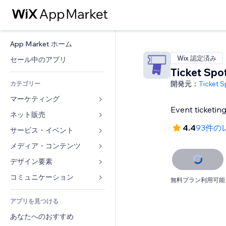
App Market ホーム
Wix 認定済み
セール中のアプリ
Ticket Spo
開発元：
Ticket S
カテゴリー
マーケティング
Event ticketin
ネット販売
広告
4.4
93件の
モバイル
サービス・イベント
ストア用アプリ
アクセス解析
発送・配達
メディア・コンテンツ
ホテル
SNS
販売ボタン
イベント
デザイン要素
ギャラリー
SEO
オンラインコース
レストラン
音楽
マップ・ナビ
コミュニケーション 
無料プラン利用可能
エンゲージメント
オンデマンド印刷
不動産
ポッドキャスト
プライバシー・セキュリティ
フォーム
リスティング広告
会計
アプリを見つける
ブッキング
写真
時計
ブログ
メール
クーポン・特典
あなたへのおすすめ
動画
ページテンプレート
投票