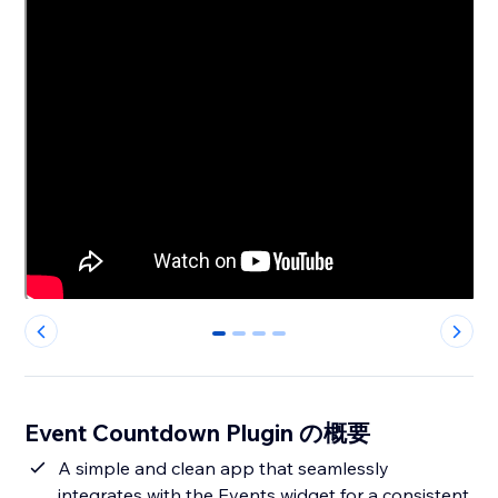
0
1
2
3
Event Countdown Plugin の概要
A simple and clean app that seamlessly
integrates with the Events widget for a consistent