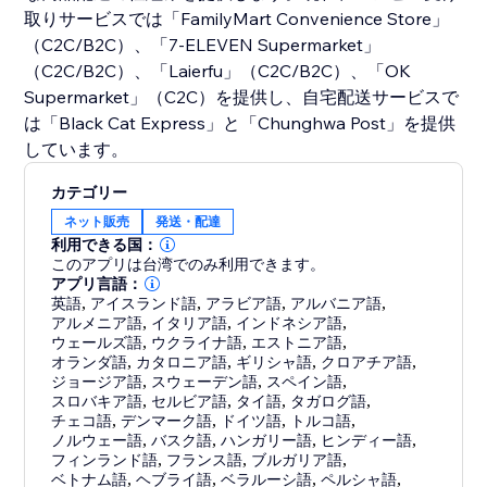
取りサービスでは「FamilyMart Convenience Store」
（C2C/B2C）、「7-ELEVEN Supermarket」
（C2C/B2C）、「Laierfu」（C2C/B2C）、「OK
Supermarket」（C2C）を提供し、自宅配送サービスで
は「Black Cat Express」と「Chunghwa Post」を提供
しています。
カテゴリー
ネット販売
発送・配達
利用できる国：
このアプリは台湾でのみ利用できます。
アプリ言語：
英語
,
アイスランド語
,
アラビア語
,
アルバニア語
,
アルメニア語
,
イタリア語
,
インドネシア語
,
ウェールズ語
,
ウクライナ語
,
エストニア語
,
オランダ語
,
カタロニア語
,
ギリシャ語
,
クロアチア語
,
ジョージア語
,
スウェーデン語
,
スペイン語
,
スロバキア語
,
セルビア語
,
タイ語
,
タガログ語
,
チェコ語
,
デンマーク語
,
ドイツ語
,
トルコ語
,
ノルウェー語
,
バスク語
,
ハンガリー語
,
ヒンディー語
,
フィンランド語
,
フランス語
,
ブルガリア語
,
ベトナム語
,
ヘブライ語
,
ベラルーシ語
,
ペルシャ語
,