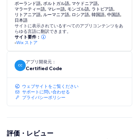
ポーランド語
,
ポルトガル語
,
マケドニア語
,
マラーティー語
,
マレー語
,
モンゴル語
,
ラトビア語
,
リトアニア語
,
ルーマニア語
,
ロシア語
,
韓国語
,
中国語
,
日本語
サイトに表示されているすべてのアプリコンテンツをあ
らゆる言語に翻訳できます。
サイト要件：
-
Wix ストア
アプリ開発元：
CC
Certified Code
ウェブサイトをご覧ください
サポートに問い合わせる
プライバシーポリシー
評価・レビュー