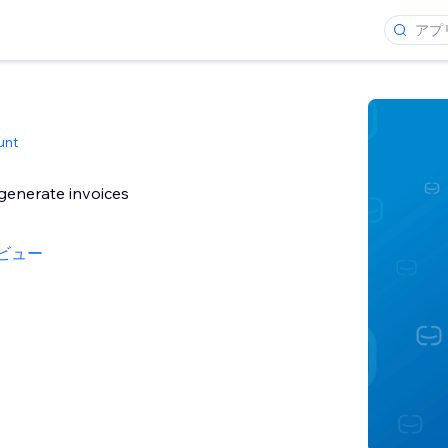
unt
generate invoices
ビュー