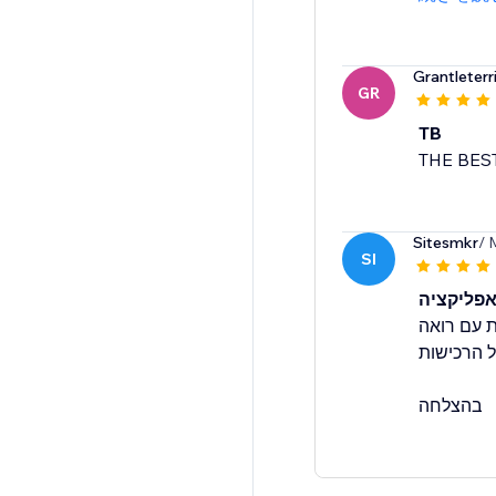
Grantleterr
GR
TB
THE BES
Sitesmkr
/ 
SI
אפליקציה
 עם רואה
ל הרכישות
בהצלחה