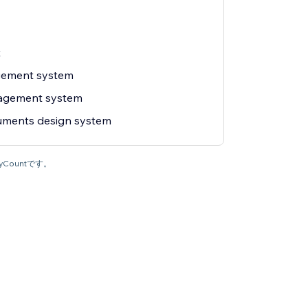
t
gement system
agement system
ments design system
yCountです。