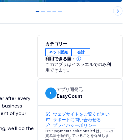
0
1
2
3
4
カテゴリー
ネット販売
会計
利用できる国：
このアプリはイスラエルでのみ利
用できます。
アプリ開発元：
E
EasyCount
r after every
d business
ent of your
ウェブサイトをご覧ください
サポートに問い合わせる
プライバシーポリシー
g, we’ll do the
HYP payments solutions ltd は、EU の
貿易法を順守していることを保証しま