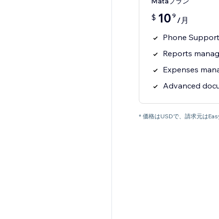
Mataプラン
10
9
$
/月
Phone Suppor
Reports mana
Expenses man
Advanced docu
* 価格はUSDで、請求元はEas