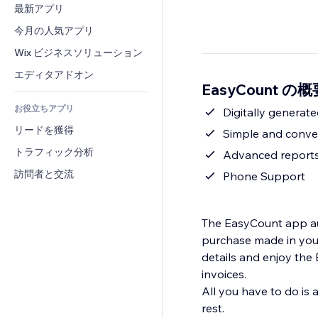
コンバージョン
倉庫管理ソリューション
最新アプリ
PDF
画像効果
チャット
ドロップシッピング
ファイル共有
今月の人気アプリ
ボタン・メニュー
コメント
プラン・定期購入
ニュース
バナー・バッジ
Wix ビジネスソリューション
電話
クラウドファンディング
コンテンツサービス
電卓
コミュニティィ
エディタアドオン
食品・飲料
EasyCount の概
テキスト効果
検索
レビュー・お客さまの声
お役立ちアプリ
天気
Digitally genera
CRM
リードを獲得
チャート・テーブル
Simple and conven
トラフィック分析
Advanced report
訪問者と交流
Phone Support
The EasyCount app aut
purchase made in your
details and enjoy th
invoices.
All you have to do is 
rest.