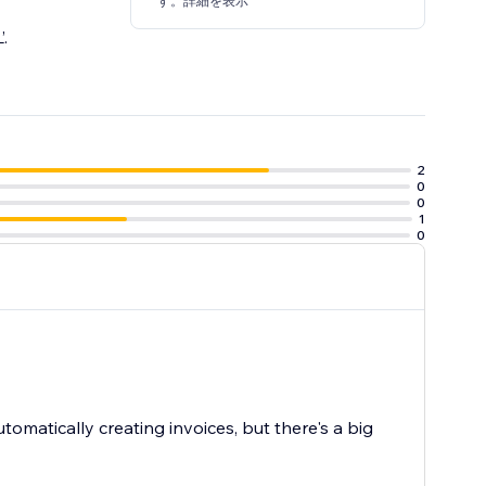
す。詳細を表示
.
2
0
0
1
0
atically creating invoices, but there's a big