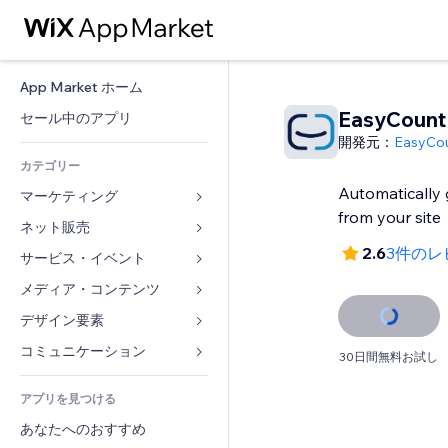
App Market ホーム
EasyCount
セール中のアプリ
開発元：
EasyCo
カテゴリー
Automatically 
マーケティング
from your site
ネット販売
広告
2.6
3件のレ
モバイル
サービス・イベント
ストア用アプリ
アクセス解析
発送・配達
メディア・コンテンツ
ホテル
SNS
販売ボタン
イベント
デザイン要素
ギャラリー
SEO
オンラインコース
レストラン
音楽
マップ・ナビ
コミュニケーション 
30日間無料お試し
エンゲージメント
オンデマンド印刷
不動産
ポッドキャスト
プライバシー・セキュリティ
フォーム
リスティング広告
会計
アプリを見つける
ブッキング
写真
時計
ブログ
メール
クーポン・特典
あなたへのおすすめ
動画
ページテンプレート
投票