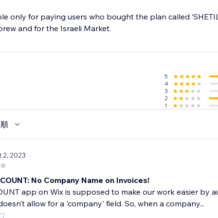
able only for paying users who bought the plan called ‘SHETIL’
brew and for the Israeli Market.
5
4
3
2
1
い順
t 2, 2023
ZCOUNT: No Company Name on Invoices!
NT app on Wix is supposed to make our work easier by autom
t doesn’t allow for a 'company' field. So, when a company...
む