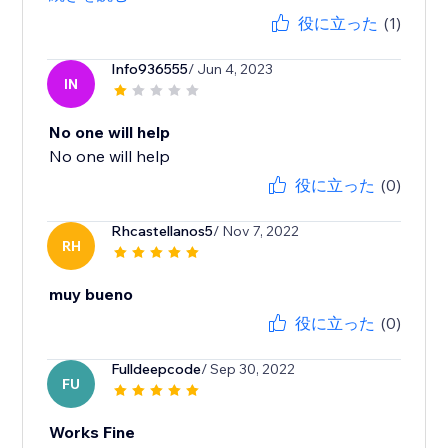
役に立った
(1)
Info936555
/ Jun 4, 2023
IN
No one will help
No one will help
役に立った
(0)
Rhcastellanos5
/ Nov 7, 2022
RH
muy bueno
役に立った
(0)
Fulldeepcode
/ Sep 30, 2022
FU
Works Fine