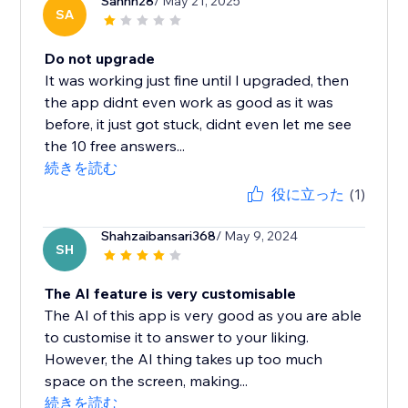
Sanhh28
/ May 21, 2025
SA
Do not upgrade
It was working just fine until I upgraded, then
the app didnt even work as good as it was
before, it just got stuck, didnt even let me see
the 10 free answers...
続きを読む
役に立った
(1)
Shahzaibansari368
/ May 9, 2024
SH
The AI feature is very customisable
The AI of this app is very good as you are able
to customise it to answer to your liking.
However, the AI thing takes up too much
space on the screen, making...
続きを読む