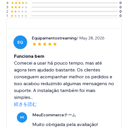
4
0
3
0
2
0
1
0
Equipamentostreaming
/ May 28, 2026
EQ
Funciona bem
Comecei a usar há pouco tempo, mas até
agora tem ajudado bastante. Os clientes
conseguem acompanhar melhor os pedidos e
isso acabou reduzindo algumas mensagens no
suporte. A instalação também foi mais
simples...
続きを読む
MeuEcommerceチーム
ME
Muito obrigada pela avaliação!