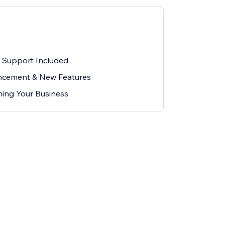
ン
l Support Included
cement & New Features
ing Your Business