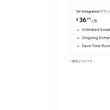
1st Integrationプラ
36
99
$
/月
Unlimited Emai
Ongoing Enhan
Save Time Runn
* 価格はUSDです。