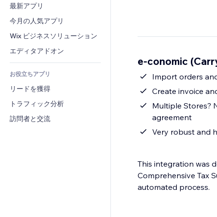
コンバージョン
倉庫管理ソリューション
最新アプリ
PDF
画像効果
チャット
ドロップシッピング
ファイル共有
今月の人気アプリ
ボタン・メニュー
コメント
プラン・定期購入
ニュース
バナー・バッジ
Wix ビジネスソリューション
電話
クラウドファンディング
コンテンツサービス
電卓
コミュニティィ
エディタアドオン
食品・飲料
e-conomic (Ca
テキスト効果
検索
レビュー・お客さまの声
お役立ちアプリ
天気
Import orders and
CRM
リードを獲得
チャート・テーブル
Create invoice an
トラフィック分析
Multiple Stores? 
agreement
訪問者と交流
Very robust and h
This integration was d
Comprehensive Tax Sup
automated process.