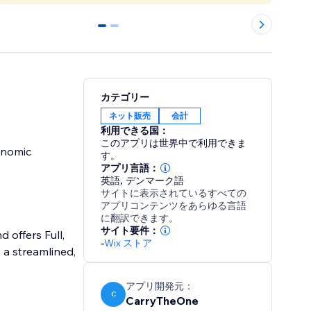
0
1
カテゴリー
ネット販売
会計
利用できる国：
このアプリは世界中で利用できま
onomic
す。
アプリ言語：
英語
,
デンマーク語
サイトに表示されているすべての
アプリコンテンツをあらゆる言語
に翻訳できます。
サイト要件：
 offers Full,
-
Wix ストア
 a streamlined,
アプリ開発元：
C
CarryTheOne