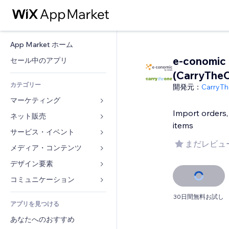
App Market ホーム
e-conomic
セール中のアプリ
(CarryThe
カテゴリー
開発元：
CarryT
マーケティング
Import orders,
ネット販売
広告
items
モバイル
サービス・イベント
ストア用アプリ
まだレビュ
アクセス解析
発送・配達
メディア・コンテンツ
ホテル
SNS
販売ボタン
イベント
デザイン要素
ギャラリー
SEO
オンラインコース
レストラン
音楽
マップ・ナビ
コミュニケーション 
エンゲージメント
オンデマンド印刷
不動産
ポッドキャスト
プライバシー・セキュリティ
フォーム
30日間無料お試し
リスティング広告
会計
アプリを見つける
ブッキング
写真
時計
ブログ
メール
クーポン・特典
あなたへのおすすめ
動画
ページテンプレート
投票