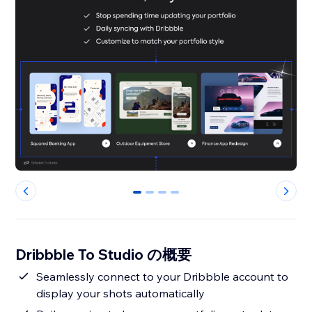
0
1
2
3
Dribbble To Studio の概要
Seamlessly connect to your Dribbble account to
display your shots automatically