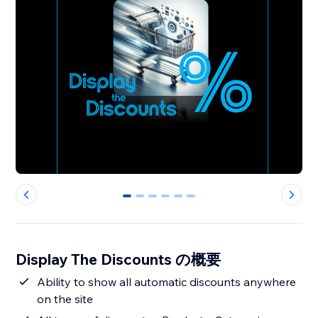
0
1
2
3
4
5
Display The Discounts の概要
Ability to show all automatic discounts anywhere
on the site