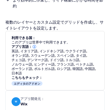
より効率的に作業し、サイト構築にかかる時間を節
約
複数のレイヤーとカスタム設定でグリッドを作成し、サ
イトレイアウトを設定します。
利用できる国：
このアプリは世界中で利用できます。
アプリ言語：
英語
,
イタリア語
,
インドネシア語
,
ウクライナ語
,
オランダ語
,
スウェーデン語
,
スペイン語
,
タイ語
,
チェコ語
,
デンマーク語
,
ドイツ語
,
トルコ語
,
ノルウェー語
,
ヒンディー語
,
フランス語
,
ベトナム語
,
ポーランド語
,
ポルトガル語
,
ロシア語
,
韓国語
,
中国語
,
日本語
こちらもチェック：
エディタのアドオン
アプリ開発元：
W
Wix