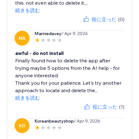
this. not even able to delete it,...
続きを読む
役に立った
(0)
Marniedavey
/ Apr 9, 2026
MA
awful - do not install
Finally found how to delete the app after
trying maybe 5 options from the AI help - for
anyone interested:
Thank you for your patience. Let's try another
approach to locate and delete the...
続きを読む
役に立った
(1)
Koreanbeautyshop
/ Apr 9, 2026
KO