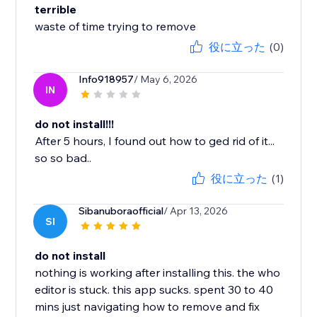
terrible
waste of time trying to remove
役に立った
(0)
Info918957
/ May 6, 2026
IN
do not install!!!
After 5 hours, I found out how to ged rid of it...
so so bad..
役に立った
(1)
Sibanuboraofficial
/ Apr 13, 2026
SI
do not install
nothing is working after installing this. the who
editor is stuck. this app sucks. spent 30 to 40
mins just navigating how to remove and fix