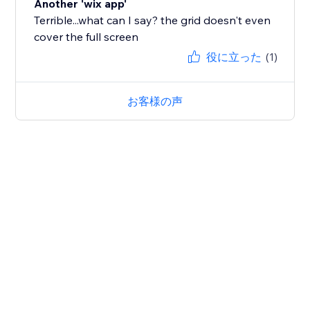
Another 'wix app'
Terrible...what can I say? the grid doesn't even
cover the full screen
役に立った
(1)
お客様の声