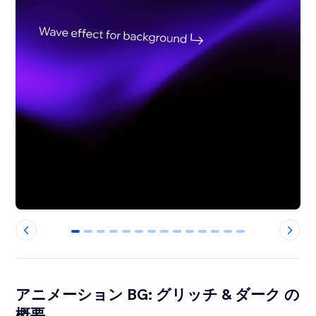
0
1
2
3
4
5
6
7
8
9
10
11
12
13
アニメーション BG: グリッチ & ダーク の
概要