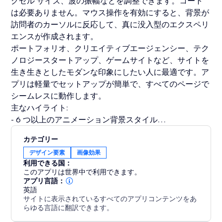
クセル サイズ、波の振幅などを調整できます。コード
は必要ありません。マウス操作を有効にすると、背景が
訪問者のカーソルに反応して、真に没入型のエクスペリ
エンスが作成されます。
ポートフォリオ、クリエイティブエージェンシー、テク
ノロジースタートアップ、ゲームサイトなど、サイトを
生き生きとしたモダンな印象にしたい人に最適です。ア
プリは軽量でセットアップが簡単で、すべてのページで
シームレスに動作します。
主なハイライト:
- 6 つ以上のアニメーション背景スタイル
- リアルタイムの色と速度の制御
カテゴリー
- カーソル反応型インタラクティブ モード
デザイン要素
画像効果
- パフォーマンスの最適化
利用できる国：
- あらゆるサイト ページで即座に動作
このアプリは世界中で利用できます。
アプリ言語：
英語
サイトに表示されているすべてのアプリコンテンツをあ
らゆる言語に翻訳できます。