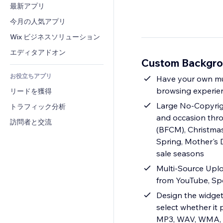
コンバージョン
倉庫管理ソリューション
最新アプリ
PDF
画像効果
チャット
ドロップシッピング
ファイル共有
今月の人気アプリ
ボタン・メニュー
コメント
プラン・定期購入
ニュース
バナー・バッジ
Wix ビジネスソリューション
電話
クラウドファンディング
コンテンツサービス
電卓
コミュニティィ
エディタアドオン
食品・飲料
Custom Backgr
テキスト効果
検索
レビュー・お客さまの声
お役立ちアプリ
天気
Have your own mus
CRM
browsing experie
リードを獲得
チャート・テーブル
Large No-Copyrigh
トラフィック分析
and occasion thr
訪問者と交流
(BFCM), Christmas 
Spring, Mother's 
sale seasons
Multi-Source Uplo
from YouTube, Spo
Design the widget 
select whether it
MP3, WAV, WMA,