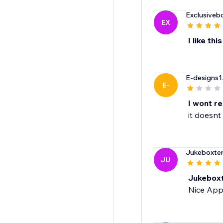
Exclusiveb
EX
I like this
E-designs1
E-
I wont 
it doesnt
Jukeboxte
JU
Jukebox
Nice App