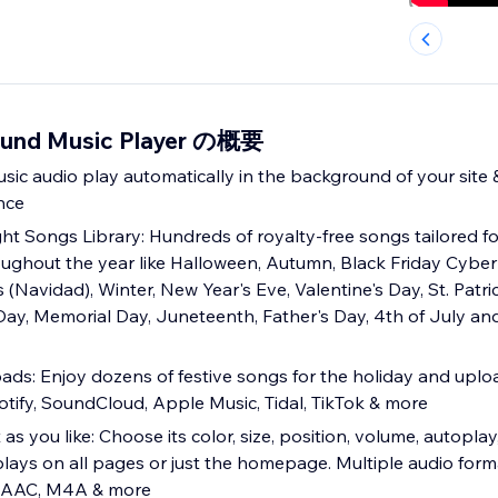
ound Music Player の概要
ic audio play automatically in the background of your site &
nce
t Songs Library: Hundreds of royalty-free songs tailored fo
oughout the year like Halloween, Autumn, Black Friday Cyb
(Navidad), Winter, New Year's Eve, Valentine's Day, St. Patric
Day, Memorial Day, Juneteenth, Father's Day, 4th of July an
ads: Enjoy dozens of festive songs for the holiday and uplo
tify, SoundCloud, Apple Music, Tidal, TikTok & more
as you like: Choose its color, size, position, volume, autopla
 plays on all pages or just the homepage. Multiple audio for
 AAC, M4A & more