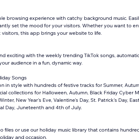
le browsing experience with catchy background music. Easil
ntly set the mood for your visitors. Whether you want to ente
 visitors, this app brings your website to life.
and exciting with the weekly trending TikTok songs, automati
our audience in a fun, dynamic way.
liday Songs
n in style with hundreds of festive tracks for Summer, Autum
ecial collections for Halloween, Autumn, Black Friday Cyber
inter, New Year's Eve, Valentine's Day, St. Patrick's Day, East
al Day, Juneteenth and 4th of July.
files or use our holiday music library that contains hundred
holiday and occasion.