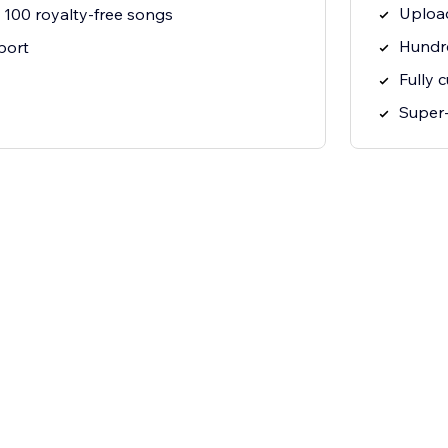
Uploa
00 royalty-free songs
Hundre
port
Fully 
Super-