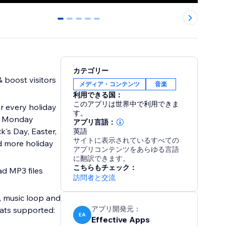
0
1
2
3
4
カテゴリー
 boost visitors
メディア・コンテンツ
音楽
利用できる国：
このアプリは世界中で利用できま
r every holiday
す。
er Monday
アプリ言語：
k's Day, Easter,
英語
サイトに表示されているすべての
d more holiday
アプリコンテンツをあらゆる言語
に翻訳できます。
こちらもチェック：
ad MP3 files
訪問者と交流
y, music loop and
アプリ開発元：
mats supported:
EA
Effective Apps