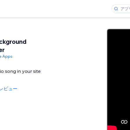
ckground
er
ve Apps
io song in your site
のレビュー