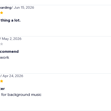
oarding
/ Jun 15, 2026
 thing a lot.
/ May 2, 2026
recommend
 work
r
/ Apr 24, 2026
ter
 for background music