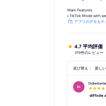
Main Features
• TikTok Mode with w
• Hundreds of holiday
アプリのデモをチ
• Seamless autoplay 
• Customizable widget
4.7 平均評価
319件のレビュー
並び替え：
新し
Didierberl
DI
difficile 