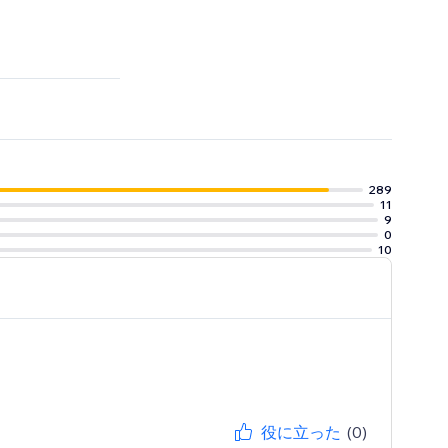
the year
289
11
9
0
10
役に立った
(0)