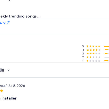
eekly trending songs
 songs for every seasons, holiday and occasion throughout 
ェック
& looping options
 design, placement & controls
5
4
3
2
1
い順
anda
/ Jul 8, 2026
a installer