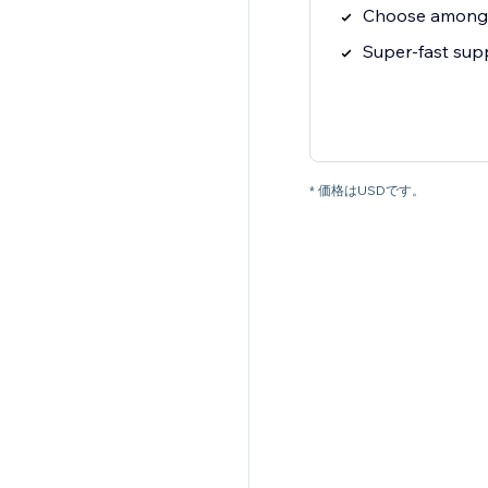
Choose among 1
Super-fast sup
* 価格はUSDです。