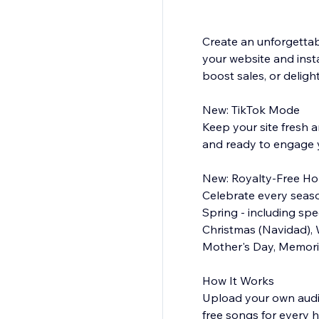
Create an unforgettab
your website and insta
boost sales, or delight
New: TikTok Mode
Keep your site fresh 
and ready to engage y
New: Royalty-Free Ho
Celebrate every seaso
Spring - including sp
Christmas (Navidad), W
Mother's Day, Memori
How It Works
Upload your own audio 
free songs for every 