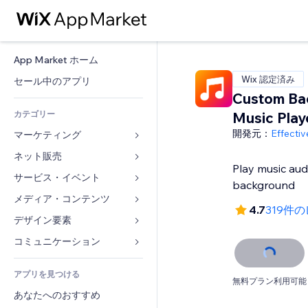
App Market ホーム
Wix 認定済み
セール中のアプリ
Custom Ba
カテゴリー
Music Play
開発元：
Effecti
マーケティング
ネット販売
広告
Play music aud
モバイル
サービス・イベント
ストア用アプリ
background
アクセス解析
発送・配達
メディア・コンテンツ
ホテル
4.7
319件
SNS
販売ボタン
イベント
デザイン要素
ギャラリー
SEO
オンラインコース
レストラン
音楽
マップ・ナビ
コミュニケーション 
エンゲージメント
オンデマンド印刷
不動産
ポッドキャスト
プライバシー・セキュリティ
フォーム
リスティング広告
会計
アプリを見つける
ブッキング
写真
時計
ブログ
無料プラン利用可能
メール
クーポン・特典
あなたへのおすすめ
動画
ページテンプレート
投票