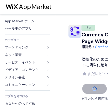
App Market ホーム
- 5％
セール中のアプリ
Currency C
カテゴリー
Page Widg
開発元：
Certifi
マーケティング
ネット販売
広告
収益化のため
モバイル
サービス・イベント
ストア用アプリ
トに簡単に追
アクセス解析
発送・配達
メディア・コンテンツ
ホテル
まだレビュ
SNS
販売ボタン
イベント
デザイン要素
ギャラリー
SEO
オンラインコース
レストラン
音楽
マップ・ナビ
コミュニケーション 
エンゲージメント
オンデマンド印刷
不動産
ポッドキャスト
プライバシー・セキュリティ
フォーム
リスティング広告
会計
アプリを見つける
ブッキング
写真
時計
ブログ
無料プラン利用可能
メール
クーポン・特典
あなたへのおすすめ
動画
ページテンプレート
投票