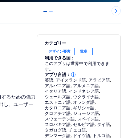
0
1
カテゴリー
デザイン要素
電卓
利用できる国：
このアプリは世界中で利用できま
す。
アプリ言語：
英語
,
アイスランド語
,
アラビア語
,
アルバニア語
,
アルメニア語
,
イタリア語
,
インドネシア語
,
に追加するための強力
ウェールズ語
,
ウクライナ語
,
エストニア語
,
オランダ語
,
出し、ユーザー
カタロニア語
,
ギリシャ語
,
クロアチア語
,
ジョージア語
,
スウェーデン語
,
スペイン語
,
スロバキア語
,
セルビア語
,
タイ語
,
タガログ語
,
チェコ語
,
デンマーク語
,
ドイツ語
,
トルコ語
,