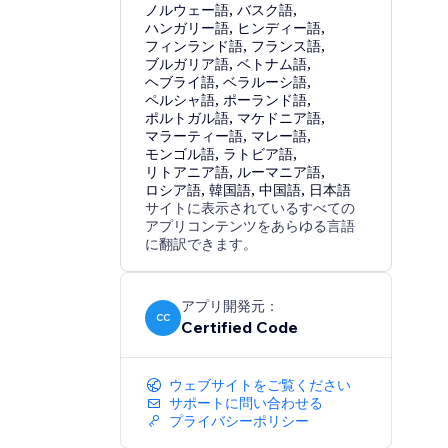
ノルウェー語
,
バスク語
,
ハンガリー語
,
ヒンディー語
,
フィンランド語
,
フランス語
,
ブルガリア語
,
ベトナム語
,
ヘブライ語
,
ベラルーシ語
,
ペルシャ語
,
ポーランド語
,
ポルトガル語
,
マケドニア語
,
マラーティー語
,
マレー語
,
モンゴル語
,
ラトビア語
,
リトアニア語
,
ルーマニア語
,
ロシア語
,
韓国語
,
中国語
,
日本語
サイトに表示されているすべての
アプリコンテンツをあらゆる言語
に翻訳できます。
アプリ開発元：
CC
Certified Code
ウェブサイトをご覧ください
サポートに問い合わせる
プライバシーポリシー