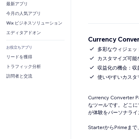
コンバージョン
倉庫管理ソリューション
最新アプリ
PDF
画像効果
チャット
ドロップシッピング
ファイル共有
今月の人気アプリ
ボタン・メニュー
コメント
プラン・定期購入
ニュース
バナー・バッジ
Wix ビジネスソリューション
電話
クラウドファンディング
コンテンツサービス
電卓
コミュニティィ
エディタアドオン
食品・飲料
Currency Conve
テキスト効果
検索
レビュー・お客さまの声
お役立ちアプリ
天気
多彩なウィジェッ
CRM
リードを獲得
チャート・テーブル
カスタマイズ可能
トラフィック分析
収益化の機会：収
訪問者と交流
使いやすいカスタ
Currency Conv
なツールです。どこに
が体験をパーソナライ
StarterからPri