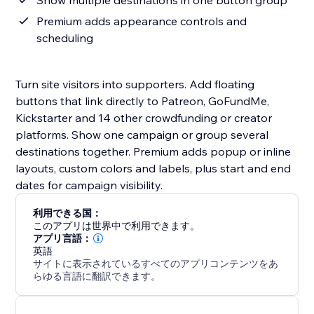
Show multiple destinations in one button group
Premium adds appearance controls and
scheduling
Turn site visitors into supporters. Add floating
buttons that link directly to Patreon, GoFundMe,
Kickstarter and 14 other crowdfunding or creator
platforms. Show one campaign or group several
destinations together. Premium adds popup or inline
layouts, custom colors and labels, plus start and end
dates for campaign visibility.
利用できる国：
このアプリは世界中で利用できます。
アプリ言語：
英語
サイトに表示されているすべてのアプリコンテンツをあ
らゆる言語に翻訳できます。