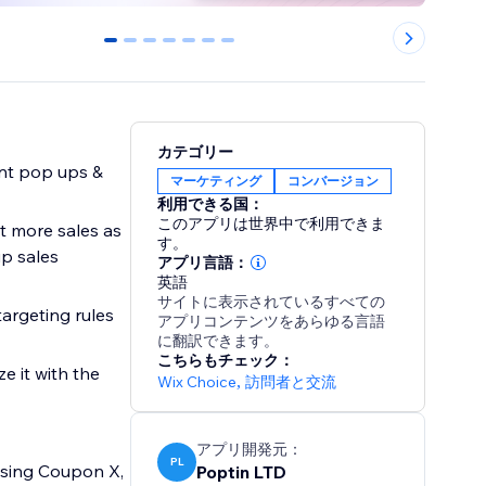
0
1
2
3
4
5
6
カテゴリー
nt pop ups &
マーケティング
コンバージョン
利用できる国：
このアプリは世界中で利用できま
 more sales as
す。
up sales
アプリ言語：
英語
サイトに表示されているすべての
argeting rules
アプリコンテンツをあらゆる言語
に翻訳できます。
こちらもチェック：
 it with the
Wix Choice
,
訪問者と交流
アプリ開発元：
PL
sing Coupon X,
Poptin LTD