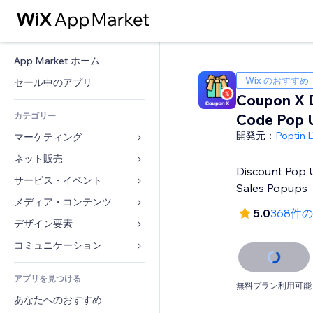
App Market ホーム
Wix のおすすめ
セール中のアプリ
Coupon X 
カテゴリー
Code Pop 
開発元：
Poptin 
マーケティング
ネット販売
広告
Discount Pop
モバイル
サービス・イベント
ストア用アプリ
Sales Popups
アクセス解析
発送・配達
メディア・コンテンツ
ホテル
5.0
368件
SNS
販売ボタン
イベント
デザイン要素
ギャラリー
SEO
オンラインコース
レストラン
音楽
マップ・ナビ
コミュニケーション 
エンゲージメント
オンデマンド印刷
不動産
ポッドキャスト
プライバシー・セキュリティ
フォーム
リスティング広告
会計
アプリを見つける
ブッキング
写真
時計
ブログ
無料プラン利用可能
メール
クーポン・特典
あなたへのおすすめ
動画
ページテンプレート
投票