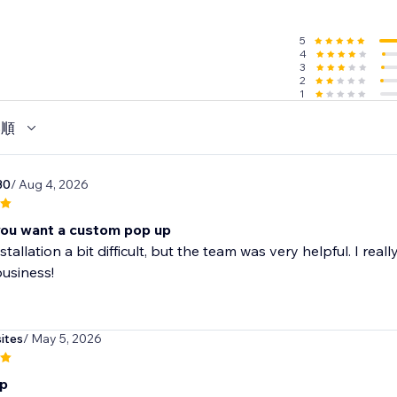
5
4
3
2
1
い順
30
/ Aug 4, 2026
you want a custom pop up
stallation a bit difficult, but the team was very helpful. I rea
usiness!
ites
/ May 5, 2026
pp