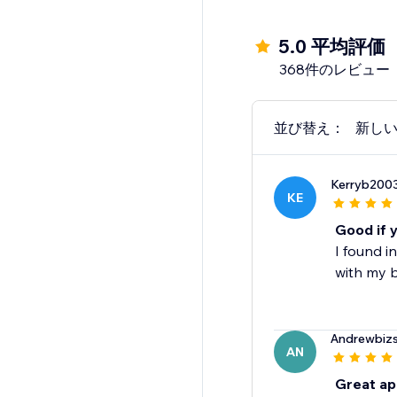
5.0 平均評価
368件のレビュー
並び替え：
新し
Kerryb200
KE
Good if 
I found in
with my b
Andrewbizs
AN
Great a