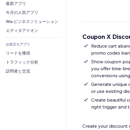
コンバージョン
倉庫管理ソリューション
最新アプリ
PDF
画像効果
チャット
ドロップシッピング
ファイル共有
今月の人気アプリ
ボタン・メニュー
コメント
プラン・定期購入
ニュース
バナー・バッジ
Wix ビジネスソリューション
電話
クラウドファンディング
コンテンツサービス
電卓
コミュニティィ
エディタアドオン
食品・飲料
Coupon X Disc
テキスト効果
検索
レビュー・お客さまの声
お役立ちアプリ
天気
Reduce cart aban
CRM
promo codes banne
リードを獲得
チャート・テーブル
Show coupon pop 
トラフィック分析
you offer time-li
訪問者と交流
conversions using
Generate unique 
or use existing d
Create beautiful
right trigger and 
Create your discount