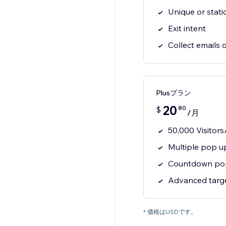
Unique or stati
Exit intent
Collect emails
Plusプラン
20
80
$
/月
50,000 Visitor
Multiple pop u
Countdown po
Advanced targe
* 価格はUSDです。