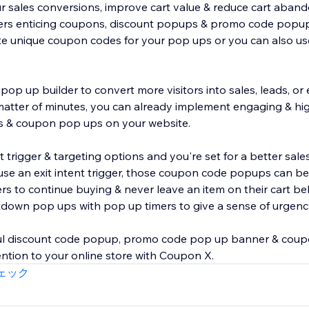
r sales conversions, improve cart value & reduce cart aba
rs enticing coupons, discount popups & promo code popup
e unique coupon codes for your pop ups or you can also use
p up builder to convert more visitors into sales, leads, or 
a matter of minutes, you can already implement engaging & hi
 & coupon pop ups on your website.
t trigger & targeting options and you're set for a better sal
u use an exit intent trigger, those coupon code popups can be
rs to continue buying & never leave an item on their cart be
down pop ups with pop up timers to give a sense of urgenc
iful discount code popup, promo code pop up banner & co
ention to your online store with Coupon X.
ェック