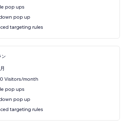
le pop ups
down pop up
ed targeting rules
ラン
/月
0 Visitors/month
le pop ups
down pop up
ed targeting rules