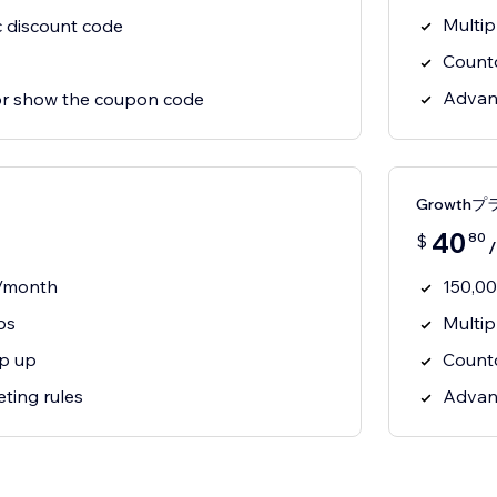
Multip
c discount code
Count
Advanc
 or show the coupon code
Growthプ
40
80
$
s/month
150,00
ps
Multip
p up
Count
ting rules
Advanc