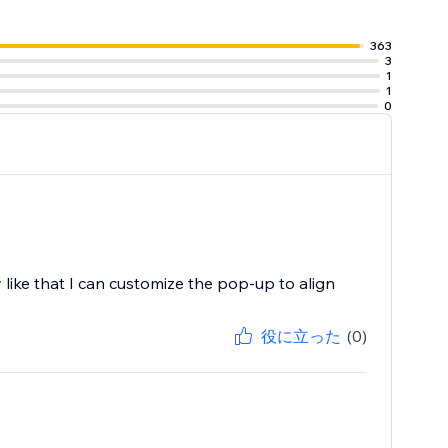
363
3
1
1
0
lly like that I can customize the pop-up to align
役に立った
(0)