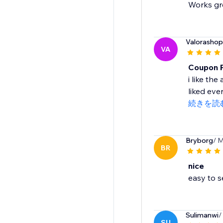
Works gre
Valorashopo
VA
Coupon 
i like th
liked eve
続きを読
Bryborg
/ M
BR
nice
easy to s
Sulimanwi
/
SU