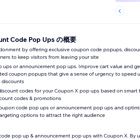
ount Code Pop Ups の概要
donment by offering exclusive coupon code popups, discou
rs to keep visitors from leaving your site
ups or announcement pop ups. Improve cart value and get
mited coupon popups that give a sense of urgency to speed 
 discounts
discount codes for your Coupon X pop ups based on smart t
iscount codes & promotions
 coupon code pop ups or announcement pop ups and optimize
targeting options to attract the right audience
 code pop up & announcement pop ups with Coupon X. By u