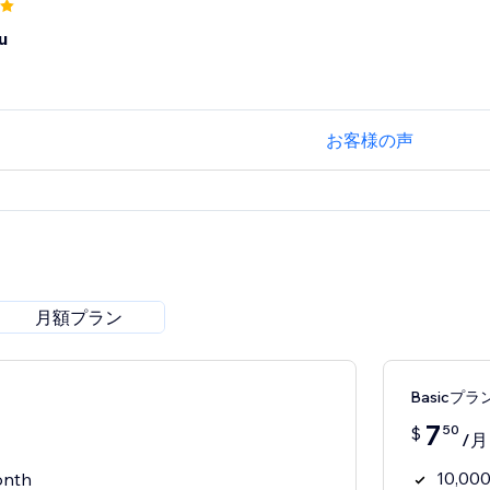
u
お客様の声
月額プラン
Basicプラ
7
50
$
/月
10,000
onth