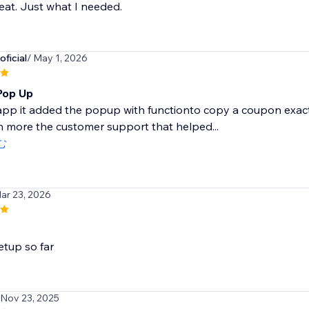
at. Just what I needed.
ficial
/ May 1, 2026
Pop Up
e app it added the popup with functionto copy a coupon exactly
n more the customer support that helped...
む
ar 23, 2026
etup so far
 Nov 23, 2025