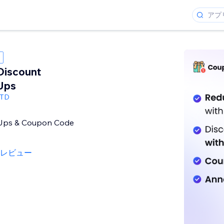
Discount
Ups
LTD
 Ups & Coupon Code
のレビュー