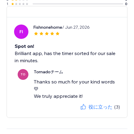
1
0
Fishnonehome
/ Jun 27, 2026
FI
Spot on!
Brilliant app, has the timer sorted for our sale
in minutes.
Tornadoチーム
TO
Thanks so much for your kind words
💛
We truly appreciate it!
役に立った
(3)