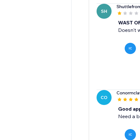
Shuttlefro
SH
WAST OF T
Doesn't w
IC
Conormcla
CO
Good ap
Need a be
IC