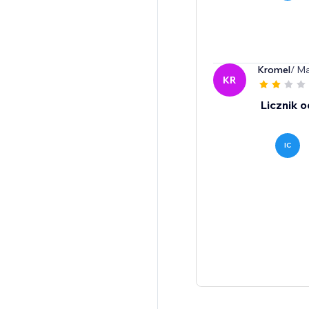
Kromel
/ M
KR
Licznik o
IC