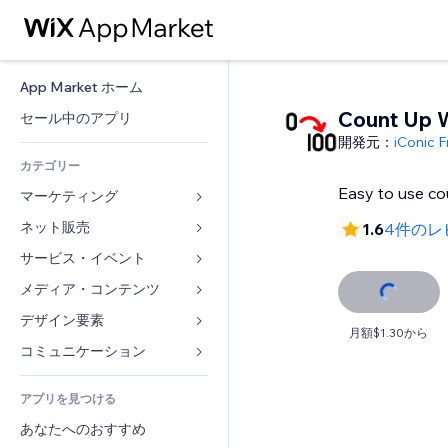
App Market ホーム
Count Up 
セール中のアプリ
開発元：
iConic 
カテゴリー
Easy to use co
マーケティング
ネット販売
広告
1.6
4件のレ
モバイル
サービス・イベント
ストア用アプリ
アクセス解析
発送・配達
メディア・コンテンツ
ホテル
SNS
販売ボタン
イベント
デザイン要素
ギャラリー
月額$1.30から
SEO
オンラインコース
レストラン
音楽
マップ・ナビ
コミュニケーション 
エンゲージメント
オンデマンド印刷
不動産
ポッドキャスト
プライバシー・セキュリティ
フォーム
リスティング広告
会計
アプリを見つける
ブッキング
写真
時計
ブログ
メール
クーポン・特典
あなたへのおすすめ
動画
ページテンプレート
投票