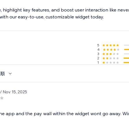
highlight key features, and boost user interaction like neve
with our easy-to-use, customizable widget today.
5
4
3
2
1
い順
/ Nov 15, 2025
the app and the pay wall within the widget wont go away. Wix i