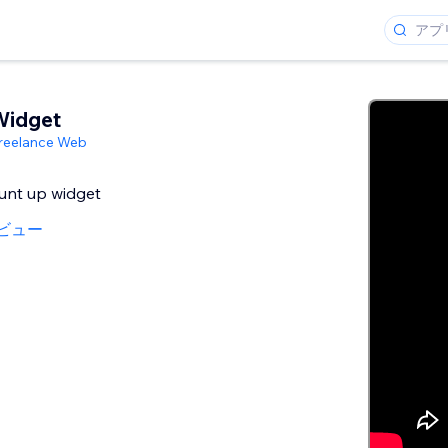
Widget
Freelance Web
unt up widget
ビュー