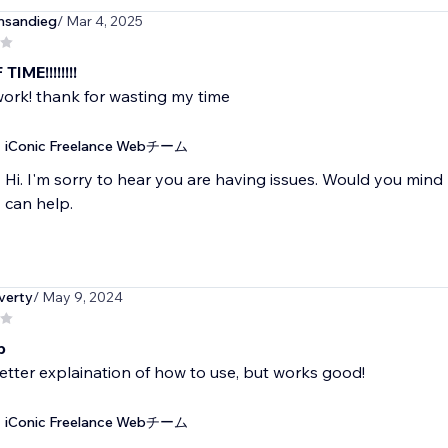
msandieg
/ Mar 4, 2025
IME!!!!!!!!
ork! thank for wasting my time
iConic Freelance Webチーム
Hi. I'm sorry to hear you are having issues. Would you min
can help.
verty
/ May 9, 2024
p
tter explaination of how to use, but works good!
iConic Freelance Webチーム