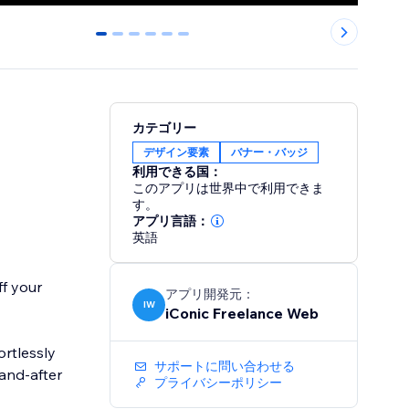
0
1
2
3
4
5
カテゴリー
デザイン要素
バナー・バッジ
利用できる国：
このアプリは世界中で利用できま
す。
アプリ言語：
英語
f your
アプリ開発元：
IW
iConic Freelance Web
ortlessly
サポートに問い合わせる
and-after
プライバシーポリシー