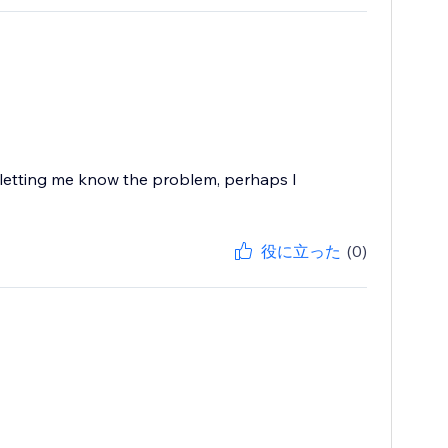
d letting me know the problem, perhaps I
役に立った
(0)