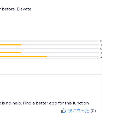
r before. Elevate
0
1
0
1
2
s no help. Find a better app for this function.
役に立った
(0)