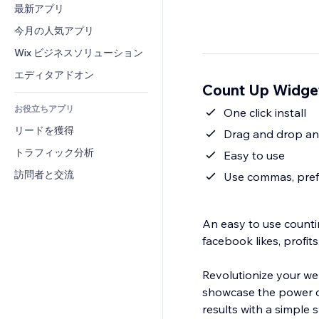
コンバージョン
倉庫管理ソリューション
最新アプリ
PDF
画像効果
チャット
ドロップシッピング
ファイル共有
今月の人気アプリ
ボタン・メニュー
コメント
プラン・定期購入
ニュース
バナー・バッジ
Wix ビジネスソリューション
電話
クラウドファンディング
コンテンツサービス
電卓
コミュニティィ
エディタアドオン
食品・飲料
Count Up Wid
テキスト効果
検索
レビュー・お客さまの声
お役立ちアプリ
天気
One click install
CRM
リードを獲得
チャート・テーブル
Drag and drop a
トラフィック分析
Easy to use
訪問者と交流
Use commas, prefi
An easy to use counti
facebook likes, profi
Revolutionize your we
showcase the power of
results with a simple s