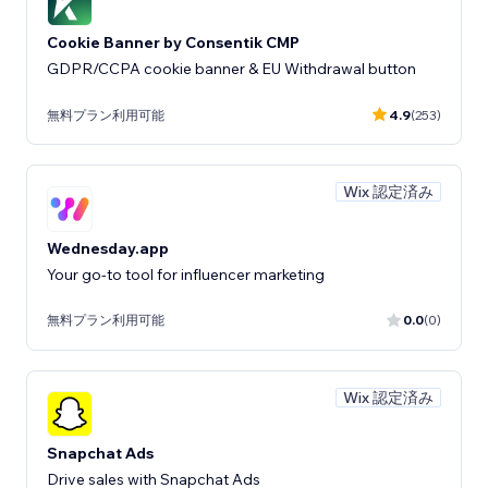
Cookie Banner by Consentik CMP
GDPR/CCPA cookie banner & EU Withdrawal button
無料プラン利用可能
4.9
(253)
Wix 認定済み
Wednesday.app
Your go-to tool for influencer marketing
無料プラン利用可能
0.0
(0)
Wix 認定済み
Snapchat Ads
Drive sales with Snapchat Ads