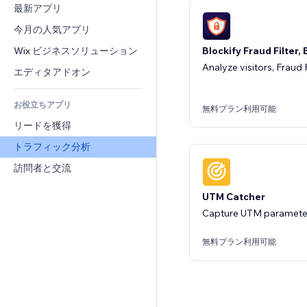
コンバージョン
倉庫管理ソリューション
最新アプリ
PDF
画像効果
チャット
ドロップシッピング
ファイル共有
今月の人気アプリ
ボタン・メニュー
コメント
プラン・定期購入
ニュース
バナー・バッジ
Wix ビジネスソリューション
電話
Blockify Fraud Filter,
クラウドファンディング
コンテンツサービス
Analyze visitors, Fraud F
電卓
コミュニティィ
エディタアドオン
食品・飲料
テキスト効果
検索
レビュー・お客さまの声
お役立ちアプリ
天気
CRM
無料プラン利用可能
リードを獲得
チャート・テーブル
トラフィック分析
訪問者と交流
UTM Catcher
Capture UTM parameter
無料プラン利用可能