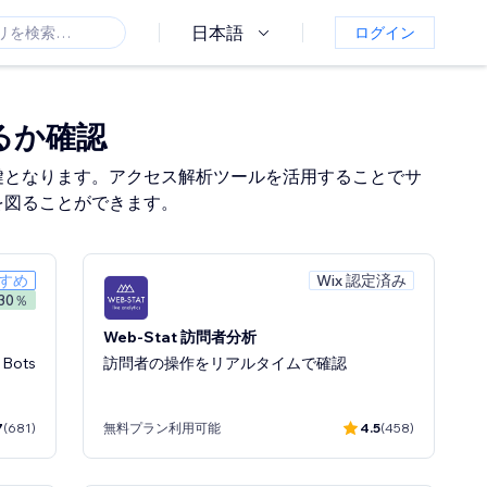
日本語
ログイン
るか確認
鍵となります。アクセス解析ツールを活用することでサ
を図ることができます。
すすめ
Wix 認定済み
 30％
Web-Stat 訪問者分析
, Bots
訪問者の操作をリアルタイムで確認
7
(681)
無料プラン利用可能
4.5
(458)