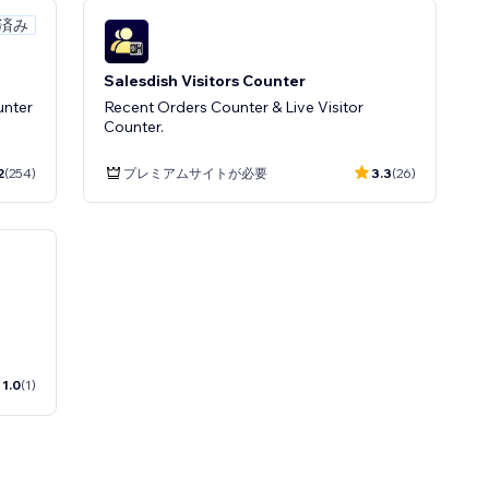
定済み
Salesdish Visitors Counter
unter
Recent Orders Counter & Live Visitor
Counter.
2
(254)
プレミアムサイトが必要
3.3
(26)
1.0
(1)