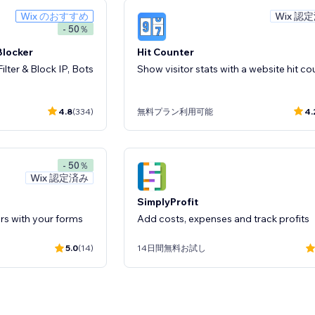
Wix のおすすめ
Wix 認
- 50％
 Blocker
Hit Counter
ilter & Block IP, Bots
Show visitor stats with a website hit co
4.8
(334)
無料プラン利用可能
4.
- 50％
Wix 認定済み
SimplyProfit
s with your forms
Add costs, expenses and track profits
5.0
(14)
14日間無料お試し