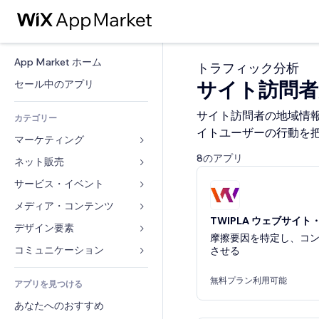
App Market ホーム
トラフィック分析
サイト訪問
セール中のアプリ
サイト訪問者の地域情
カテゴリー
イトユーザーの行動を
マーケティング
8のアプリ
ネット販売
広告
モバイル
サービス・イベント
ストア用アプリ
アクセス解析
発送・配達
メディア・コンテンツ
ホテル
TWIPLA ウェブサイ
SNS
販売ボタン
イベント
デザイン要素
ギャラリー
摩擦要因を特定し、コ
SEO
オンラインコース
レストラン
音楽
マップ・ナビ
コミュニケーション 
させる
エンゲージメント
オンデマンド印刷
不動産
ポッドキャスト
プライバシー・セキュリティ
フォーム
リスティング広告
無料プラン利用可能
会計
アプリを見つける
ブッキング
写真
時計
ブログ
メール
クーポン・特典
あなたへのおすすめ
動画
ページテンプレート
投票