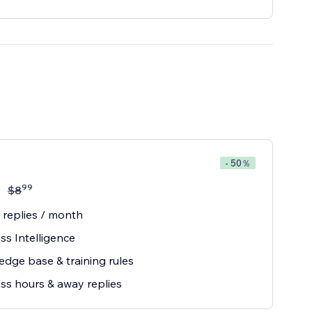
- 50％
99
月
$
8
 replies / month
ss Intelligence
dge base & training rules
ss hours & away replies