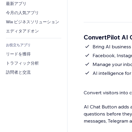
コンバージョン
倉庫管理ソリューション
最新アプリ
PDF
画像効果
チャット
ドロップシッピング
ファイル共有
今月の人気アプリ
ボタン・メニュー
コメント
プラン・定期購入
ニュース
バナー・バッジ
Wix ビジネスソリューション
電話
クラウドファンディング
コンテンツサービス
電卓
コミュニティィ
エディタアドオン
食品・飲料
ConvertPilot A
テキスト効果
検索
レビュー・お客さまの声
お役立ちアプリ
天気
Bring AI business 
CRM
リードを獲得
チャート・テーブル
Facebook, Instag
トラフィック分析
Manage your inbo
訪問者と交流
AI intelligence fo
Convert visitors into 
AI Chat Button adds 
questions before they
messages, Telegram a