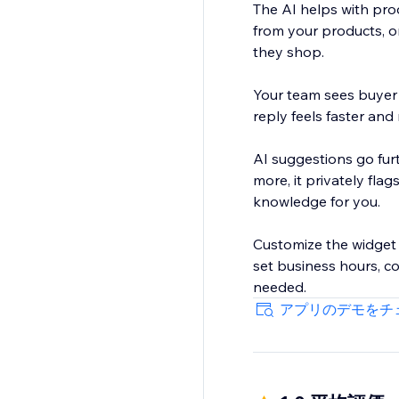
The AI helps with prod
from your products, o
they shop.
Your team sees buyer 
reply feels faster and
AI suggestions go fur
more, it privately fla
knowledge for you.
Customize the widget 
set business hours, c
needed.
アプリのデモをチ