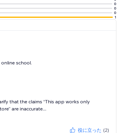
0
0
0
1
 online school.
arify that the claims “This app works only
re” are inaccurate....
役に立った
(2)