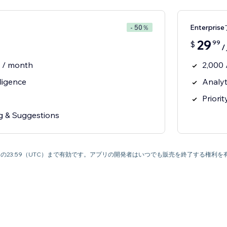
Enterpri
- 50％
29
99
$
s / month
2,000 
ligence
Analy
Priori
ng & Suggestions
31日の23:59（UTC）まで有効です。アプリの開発者はいつでも販売を終了する権