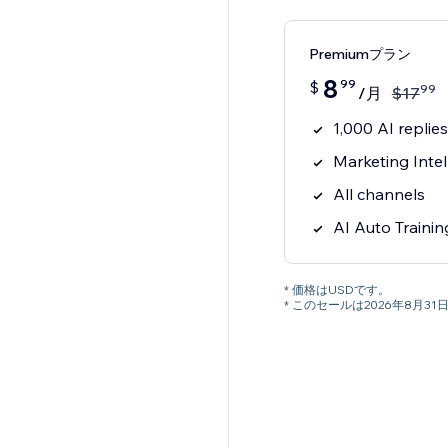
Premiumプラン
8
99
$
99
/月
$
17
1,000 AI replie
Marketing Intel
All channels
AI Auto Traini
* 価格はUSDです。
* このセールは2026年8月