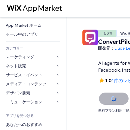
App Market ホーム
- 50％
Wix
セール中のアプリ
ConvertPil
開発元：
Dude L
カテゴリー
マーケティング
AI agents for
ネット販売
広告
Facebook, Ins
モバイル
サービス・イベント
ストア用アプリ
1.0
1件のレ
アクセス解析
発送・配達
メディア・コンテンツ
ホテル
SNS
販売ボタン
イベント
デザイン要素
ギャラリー
SEO
オンラインコース
レストラン
音楽
マップ・ナビ
コミュニケーション 
エンゲージメント
オンデマンド印刷
不動産
ポッドキャスト
プライバシー・セキュリティ
フォーム
無料プラン利用可能
リスティング広告
会計
アプリを見つける
ブッキング
写真
時計
ブログ
メール
クーポン・特典
あなたへのおすすめ
動画
ページテンプレート
投票