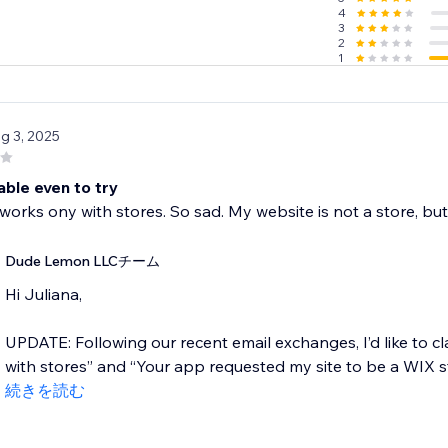
4
3
2
1
ug 3, 2025
able even to try
works ony with stores. So sad. My website is not a store, but
Dude Lemon LLCチーム
Hi Juliana,
UPDATE: Following our recent email exchanges, I’d like to cl
with stores” and “Your app requested my site to be a WIX sto
続きを読む