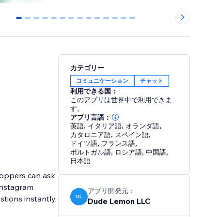
0
1
2
3
4
5
6
7
8
9
10
11
12
13
カテゴリー
コミュニケーション
チャット
利用できる国：
このアプリは世界中で利用できま
す。
アプリ言語：
英語
,
イタリア語
,
オランダ語
,
カタロニア語
,
スペイン語
,
ドイツ語
,
フランス語
,
ポルトガル語
,
ロシア語
,
中国語
,
日本語
hoppers can ask
Instagram
アプリ開発元：
DL
ions instantly.
Dude Lemon LLC