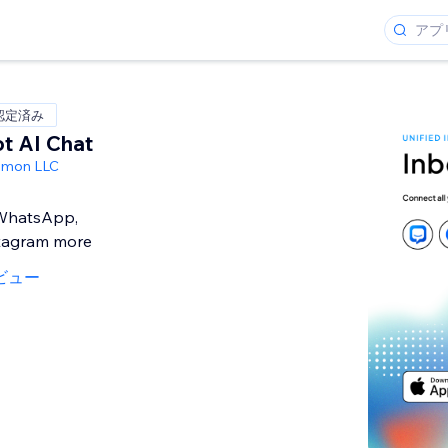
 認定済み
ot AI Chat
emon LLC
 WhatsApp,
tagram more
ビュー