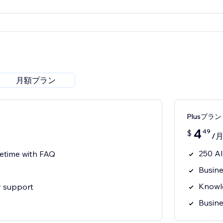
月額プラン
Plusプラン
4
49
$
/
250 AI
fetime with FAQ
Busine
Knowle
y support
Busine