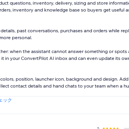
uct questions, inventory, delivery, sizing and store informat
rders, inventory and knowledge base so buyers get useful a
details, past conversations, purchases and orders while repl
 more personal.
ther: when the assistant cannot answer something or spots a
gs it in your ConvertPilot AI inbox and can even update its ow
colors, position, launcher icon, background and design. Add 
ollect contact details and hand chats to your team when a h
ェック
5