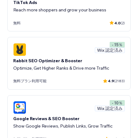
TikTok Ads
Reach more shoppers and grow your business
無料
4.0
(2)
- 15％
Wix 認定済み
Rabbit SEO Optimizer & Booster
Optimize, Get Higher Ranks & Drive more Traffic
無料プラン利用可能
4.9
(2183)
- 10％
Wix 認定済み
Google Reviews & SEO Booster
Show Google Reviews, Publish Links, Grow Traffic