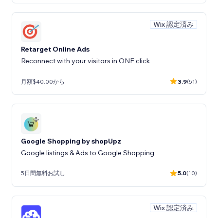
Wix 認定済み
Retarget Online Ads
Reconnect with your visitors in ONE click
月額$40.00から
3.9
(51)
Google Shopping by shopUpz
Google listings & Ads to Google Shopping
5日間無料お試し
5.0
(10)
Wix 認定済み