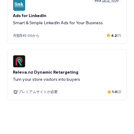
Wix 認定済み
Ads for LinkedIn
Smart & Simple LinkedIn Ads for Your Business
月額$45.00から
4.2
(7)
Releva.nz Dynamic Retargeting
Turn your store visitors into buyers
プレミアムサイトが必要
1.0
(2)