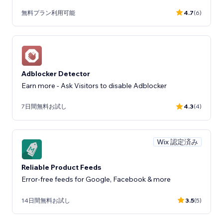
無料プラン利用可能
4.7
(6)
Adblocker Detector
Earn more - Ask Visitors to disable Adblocker
7日間無料お試し
4.3
(4)
Wix 認定済み
Reliable Product Feeds
Error-free feeds for Google, Facebook & more
14日間無料お試し
3.5
(5)