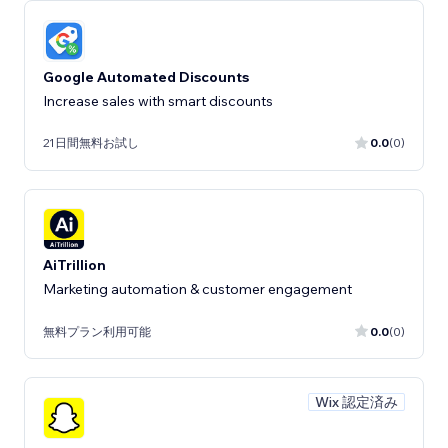
Google Automated Discounts
Increase sales with smart discounts
21日間無料お試し
0.0
(0)
AiTrillion
Marketing automation & customer engagement
無料プラン利用可能
0.0
(0)
Wix 認定済み