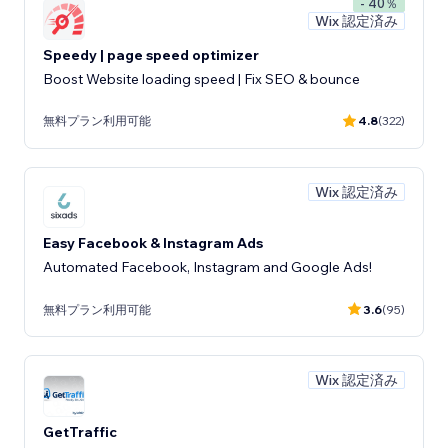
- 40％
Wix 認定済み
Speedy | page speed optimizer
Boost Website loading speed | Fix SEO & bounce
無料プラン利用可能
4.8
(322)
Wix 認定済み
Easy Facebook & Instagram Ads
Automated Facebook, Instagram and Google Ads!
無料プラン利用可能
3.6
(95)
Wix 認定済み
GetTraffic