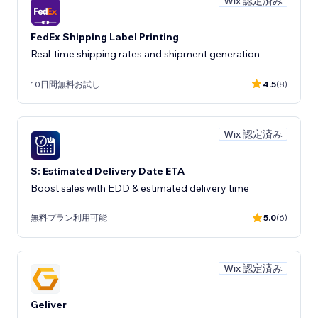
Wix 認定済み
FedEx Shipping Label Printing
Real-time shipping rates and shipment generation
10日間無料お試し
4.5
(8)
Wix 認定済み
S: Estimated Delivery Date ETA
Boost sales with EDD & estimated delivery time
無料プラン利用可能
5.0
(6)
Wix 認定済み
Geliver