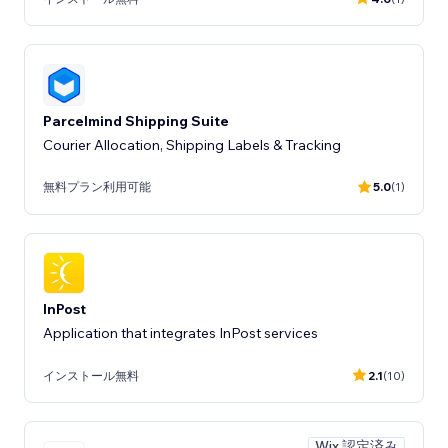
Parcelmind Shipping Suite
Courier Allocation, Shipping Labels & Tracking
無料プラン利用可能
5.0
(1)
InPost
Application that integrates InPost services
インストール無料
2.1
(10)
Wix 認定済み