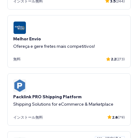
インストール無料
3.5
(244)
Melhor Envio
Ofereça e gere fretes mais competitivos!
無料
2.2
(273)
Packlink PRO Shipping Platform
Shipping Solutions for eCommerce & Marketplace
インストール無料
2.8
(79)