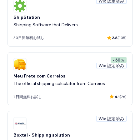
Wix 認定済み
ShipStation
Shipping Software that Delivers
30日間無料お試し
2.8
(105)
- 60％
Wix 認定済み
Meu Frete com Correios
The official shipping calculator from Correios
7日間無料お試し
4.1
(76)
Wix 認定済み
Boxtal - Shipping solution