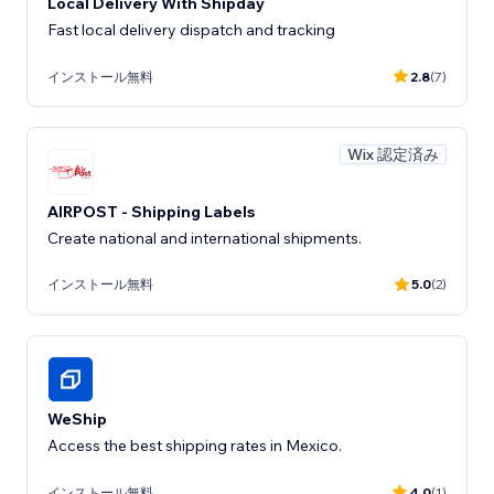
Local Delivery With Shipday
Fast local delivery dispatch and tracking
インストール無料
2.8
(7)
Wix 認定済み
AIRPOST - Shipping Labels
Create national and international shipments.
インストール無料
5.0
(2)
WeShip
Access the best shipping rates in Mexico.
インストール無料
4.0
(1)