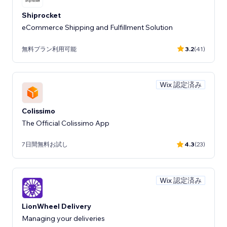
Shiprocket
eCommerce Shipping and Fulfillment Solution
無料プラン利用可能
3.2
(41)
Wix 認定済み
Colissimo
The Official Colissimo App
7日間無料お試し
4.3
(23)
Wix 認定済み
LionWheel Delivery
Managing your deliveries