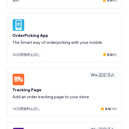
無料
5.0
(6)
OrderPicking App
The Smart way of orderpicking with your mobile
30日間無料お試し
5.0
(5)
Wix 認定済み
Tracking Page
Add an order tracking page to your store
14日間無料お試し
3.6
(10)