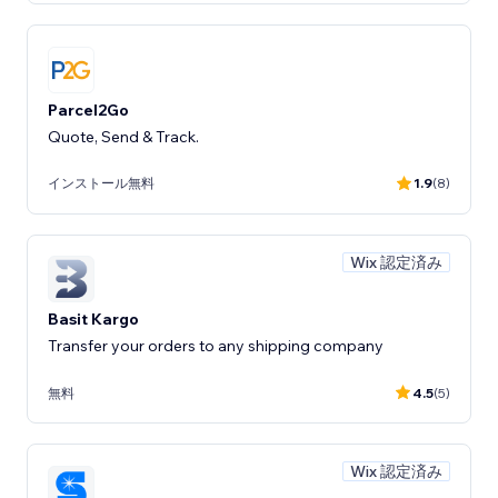
Parcel2Go
Quote, Send & Track.
インストール無料
1.9
(8)
Wix 認定済み
Basit Kargo
Transfer your orders to any shipping company
無料
4.5
(5)
Wix 認定済み