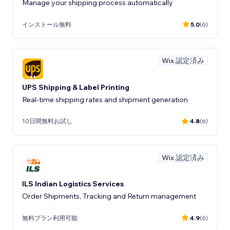
Manage your shipping process automatically
インストール無料
5.0
(6)
Wix 認定済み
UPS Shipping & Label Printing
Real-time shipping rates and shipment generation
10日間無料お試し
4.8
(6)
Wix 認定済み
ILS Indian Logistics Services
Order Shipments, Tracking and Return management
無料プラン利用可能
4.9
(6)