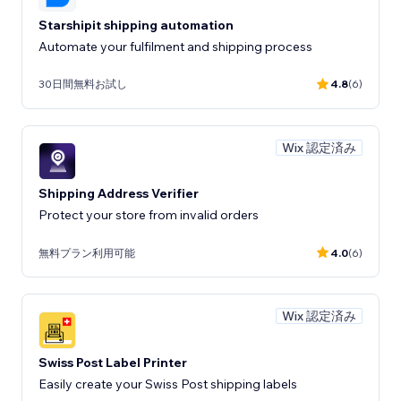
Starshipit shipping automation
Automate your fulfilment and shipping process
30日間無料お試し
4.8
(6)
Wix 認定済み
Shipping Address Verifier
Protect your store from invalid orders
無料プラン利用可能
4.0
(6)
Wix 認定済み
Swiss Post Label Printer
Easily create your Swiss Post shipping labels