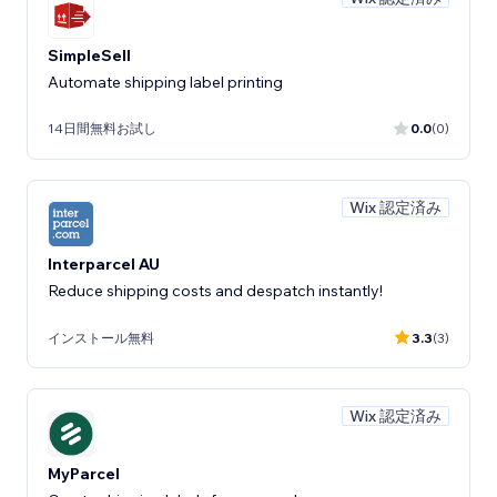
SimpleSell
Automate shipping label printing
14日間無料お試し
0.0
(0)
Wix 認定済み
Interparcel AU
Reduce shipping costs and despatch instantly!
インストール無料
3.3
(3)
Wix 認定済み
MyParcel