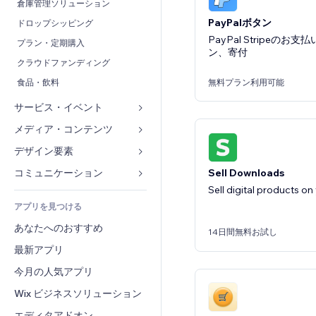
コンバージョン
倉庫管理ソリューション
PayPalボタン
ドロップシッピング
PayPal Stripeの
プラン・定期購入
ン、寄付
クラウドファンディング
無料プラン利用可能
食品・飲料
サービス・イベント
メディア・コンテンツ
ホテル
イベント
デザイン要素
ギャラリー
レストラン
音楽
Sell Downloads
マップ・ナビ
コミュニケーション 
不動産
Sell digital products on
ポッドキャスト
プライバシー・セキュリティ
フォーム
アプリを見つける
ブッキング
写真
時計
ブログ
あなたへのおすすめ
動画
ページテンプレート
14日間無料お試し
投票
最新アプリ
PDF
画像効果
チャット
ファイル共有
今月の人気アプリ
ボタン・メニュー
コメント
ニュース
バナー・バッジ
Wix ビジネスソリューション
電話
コンテンツサービス
電卓
コミュニティィ
エディタアドオン