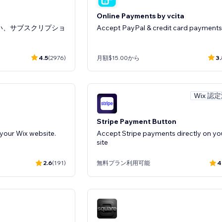
Online Payments by vcita
お支払い、サブスクリプショ
Accept PayPal & credit card payments
4.5
(2976)
月額$15.00から
3.
Wix 認
Stripe Payment Button
 your Wix website.
Accept Stripe payments directly on yo
site
2.6
(191)
無料プラン利用可能
4