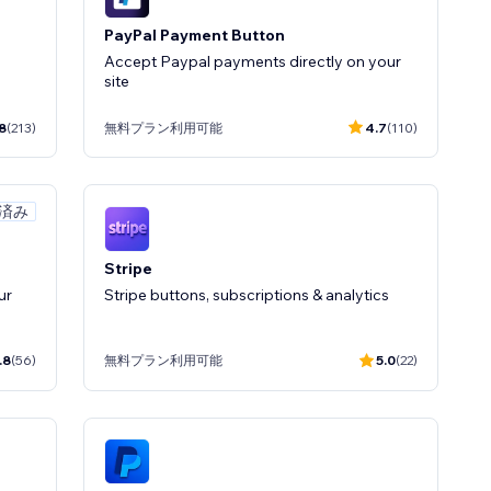
PayPal Payment Button
Accept Paypal payments directly on your
site
8
(213)
無料プラン利用可能
4.7
(110)
定済み
Stripe
ur
Stripe buttons, subscriptions & analytics
.8
(56)
無料プラン利用可能
5.0
(22)