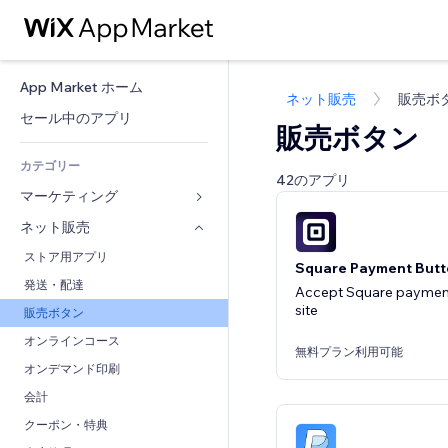
App Market ホーム
ネット販売
販売ボ
セール中のアプリ
販売ボタン
カテゴリー
42のアプリ
マーケティング
ネット販売
広告
モバイル
ストア用アプリ
Square Payment Butt
アクセス解析
発送・配達
Accept Square payment
site
SNS
販売ボタン
SEO
オンラインコース
無料プラン利用可能
エンゲージメント
オンデマンド印刷
リスティング広告
会計
メール
クーポン・特典