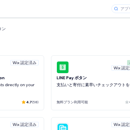
タン
Wix 認定済み
Wix 認
on
LINE Pay ボタン
s directly on your
支払いと寄付に素早いチェックアウトを
4.7
(58)
無料プラン利用可能
Wix 認定済み
Wix 認