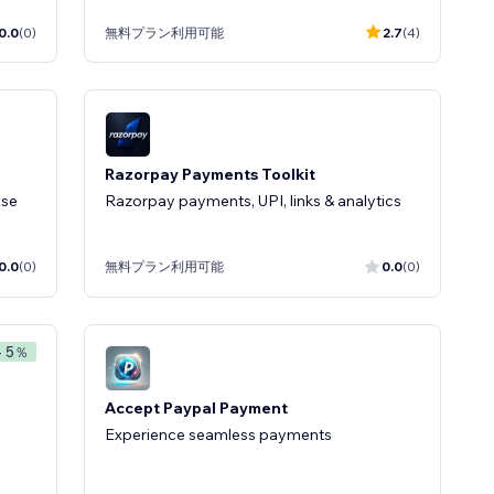
0.0
(0)
無料プラン利用可能
2.7
(4)
Razorpay Payments Toolkit
ase
Razorpay payments, UPI, links & analytics
0.0
(0)
無料プラン利用可能
0.0
(0)
- 5％
Accept Paypal Payment
Experience seamless payments