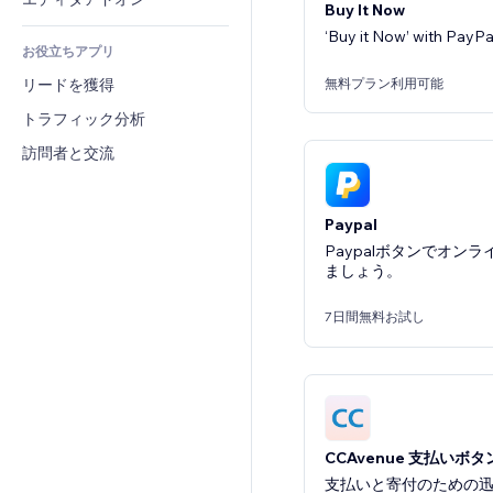
Buy It Now
テキスト効果
検索
レビュー・お客さまの声
‘Buy it Now’ with PayPa
お役立ちアプリ
天気
CRM
無料プラン利用可能
リードを獲得
チャート・テーブル
トラフィック分析
訪問者と交流
Paypal
Paypalボタンでオン
ましょう。
7日間無料お試し
CCAvenue 支払いボタ
支払いと寄付のための