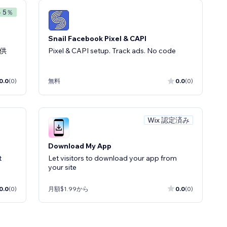
- 5％
Snail Facebook Pixel & CAPI
供
Pixel & CAPI setup. Track ads. No code
0.0
(0)
無料
0.0
(0)
Wix 認定済み
Download My App
t
Let visitors to download your app from
your site
0.0
(0)
月額$1.99から
0.0
(0)