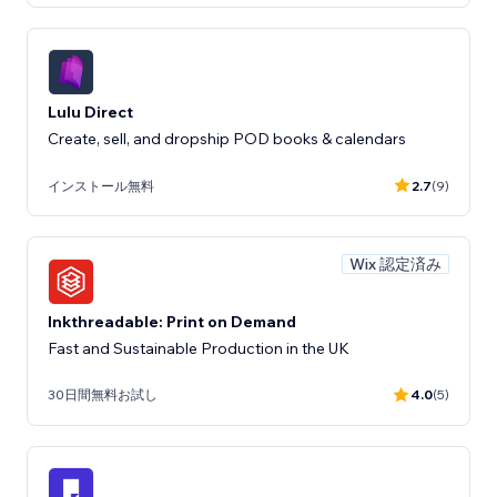
Lulu Direct
Create, sell, and dropship POD books & calendars
インストール無料
2.7
(9)
Wix 認定済み
Inkthreadable: Print on Demand
Fast and Sustainable Production in the UK
30日間無料お試し
4.0
(5)