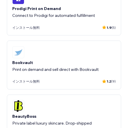
Prodigi Print on Demand
Connect to Prodigi for automated fulfillment
インストール無料
1.9
(5)
Bookvault
Print on demand and sell direct with Bookvault
インストール無料
1.2
(9)
BeautyBoss
Private label luxury skincare. Drop-shipped