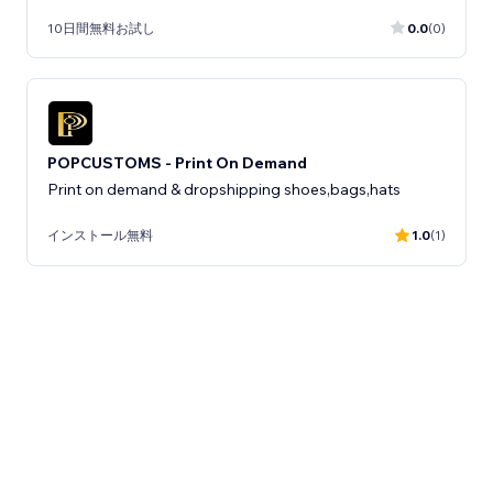
10日間無料お試し
0.0
(0)
POPCUSTOMS - Print On Demand
Print on demand & dropshipping shoes,bags,hats
インストール無料
1.0
(1)