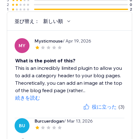
2
0
1
2
並び替え：
新しい順
Mysticmouse
/ Apr 19, 2026
MY
What is the point of this?
This is an incredibly limited plugin to allow you
to add a category header to your blog pages.
Theoretically, you can add an image at the top
of the blog feed page (rather...
続きを読む
役に立った
(3)
Burcuerdogan
/ Mar 13, 2026
BU